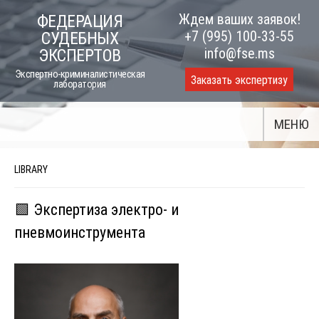
Skip
Ждем ваших заявок!
ФЕДЕРАЦИЯ
to
+7 (995) 100-33-55
СУДЕБНЫХ
content
info@fse.ms
ЭКСПЕРТОВ
Экспертно-криминалистическая
Заказать экспертизу
лаборатория
МЕНЮ
LIBRARY
🟩 Экспертиза электро- и
пневмоинструмента