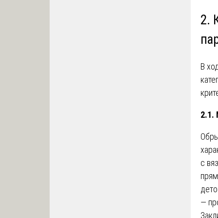
2.
па
В хо
кате
крит
2.1.
Обры
хара
с вя
прям
дето
— пр
Закл