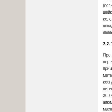
(пов
шейк
коле
вкла
явля
2.2.
Прог
пере
при
мета
коаг
цили
300 
алюм
масл