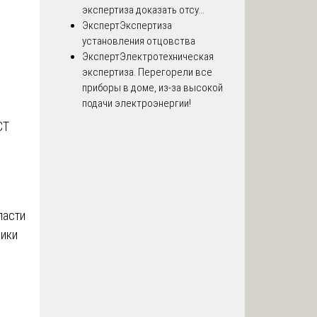
экспертиза доказать отсу...
Эксперт
Экспертиза
установления отцовства
Эксперт
Электротехническая
экспертиза. Перегорели все
приборы в доме, из-за высокой
подачи электроэнергии!
СТ
ласти
лики