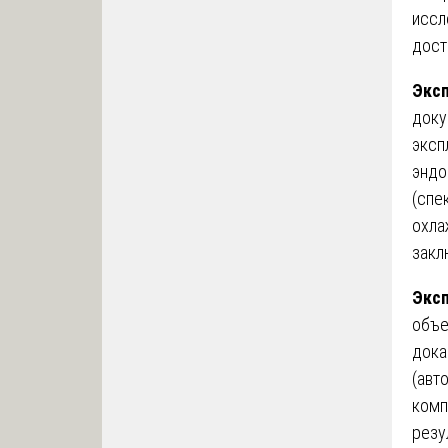
иссл
дост
Эксп
доку
эксп
эндо
(спе
охла
закл
Эксп
объе
дока
(авт
комп
резу