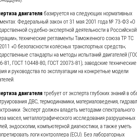
ертиза двигателя
базируется на следующих нормативных
ментах: Федеральный закон от 31 мая 2001 года № 73-ФЗ «О
дарственной судебно-экспертной деятельности в Российской
рации»; технические регламенты Таможенного союза ТР ТС
2011 «О безопасности колёсных транспортных средств»;
дарственные стандарты на методы испытаний двигателей (ГО
6-81, ГОСТ 10448-80, ГОСТ 20073-81); заводские технические
вия и руководства по эксплуатации на конкретные модели
ателей.
ертиза двигателя
требует от эксперта глубоких знаний в об
труирования ДВС, термодинамики, материаловедения, гидрав
ектроники. Эксперт должен владеть методами спектрального
иза масел, металлографического исследования разрушенных
лей, эндоскопии, компьютерной диагностики, а также уметь
рпретировать логи контроллера (ECU). Без лабораторных