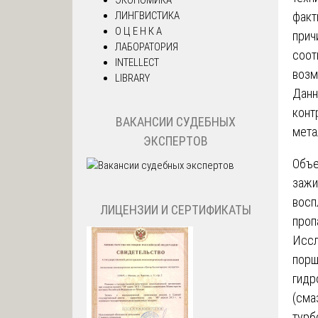
ЛИНГВИСТИКА
факт
О Ц Е Н К А
прич
ЛАБОРАТОРИЯ
соот
INTELLECT
возм
LIBRARY
Данн
конт
ВАКАНСИИ СУДЕБНЫХ
мета
ЭКСПЕРТОВ
Объ
зажи
восп
ЛИЦЕНЗИИ И СЕРТИФИКАТЫ
проп
Иссл
порш
гидр
(сма
турб