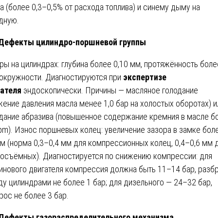
а (более 0,3–0,5% от расхода топлива) и синему дыму на
дную.
 Дефекты цилиндро-поршневой группы
ры на цилиндрах: глубина более 0,10 мм, протяжённость боле
окружности. Диагностируются при
экспертизе
ателя
эндоскопически. Причины — масляное голодание
жение давления масла менее 1,0 бар на холостых оборотах) и
дание абразива (повышенное содержание кремния в масле б
pm). Износ поршневых колец: увеличение зазора в замке бол
мм (норма 0,3–0,4 мм для компрессионных колец, 0,4–0,6 мм 
осъёмных). Диагностируется по снижению компрессии: для
инового двигателя компрессия должна быть 11–14 бар, разб
у цилиндрами не более 1 бар; для дизельного — 24–32 бар,
рос не более 3 бар.
 Дефекты газораспределительного механизма