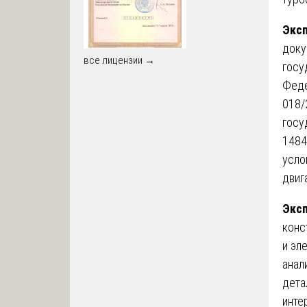
Эксп
доку
все лицензии →
госу
Феде
018/
госу
1484
усло
двиг
Эксп
конс
и эл
анал
дета
инте