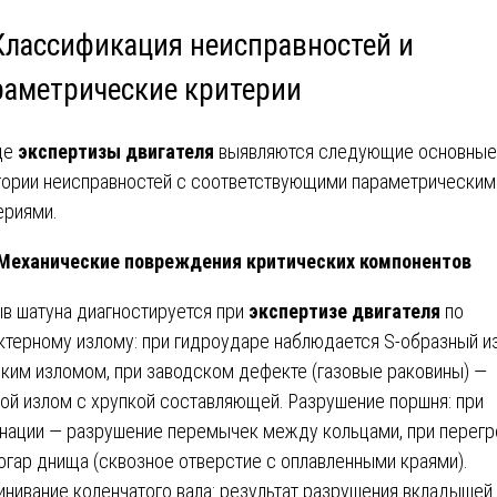
 Классификация неисправностей и
раметрические критерии
де
экспертизы двигателя
выявляются следующие основные
гории неисправностей с соответствующими параметрическим
ериями.
 Механические повреждения критических компонентов
в шатуна диагностируется при
экспертизе двигателя
по
ктерному излому: при гидроударе наблюдается S-образный и
зким изломом, при заводском дефекте (газовые раковины) —
ой излом с хрупкой составляющей. Разрушение поршня: при
нации — разрушение перемычек между кольцами, при перегр
огар днища (сквозное отверстие с оплавленными краями).
инивание коленчатого вала: результат разрушения вкладышей