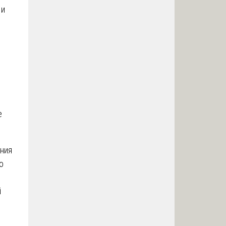
 и
е
ния
о
й