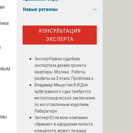
ия
Новые регионы
енки
КОНСУЛЬТАЦИЯ
ЭКСПЕРТА
и
Эксперт
Нужна судебная
экспертиза дизайн проекта
ровым
квартиры. Москва. Работы
разбиты на 3 этапа. Проблема н...
Владимир Мишустин В.И.
Для
арбитражного суда требуется
.
металловедческое заключение
по изготовленным изделиям,
Лабораторн...
емы
Эксперт
Если мою компанию
обвиняют в нарушении патента
конкурента, может ли ваша