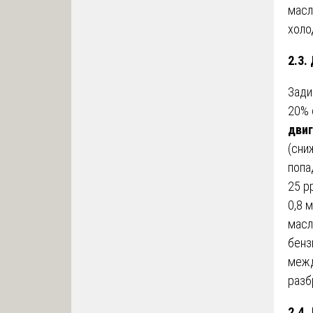
масл
холо
2.3.
Зади
20% 
двиг
(сни
попа
25 p
0,8 
масл
бенз
межд
разб
2.4.