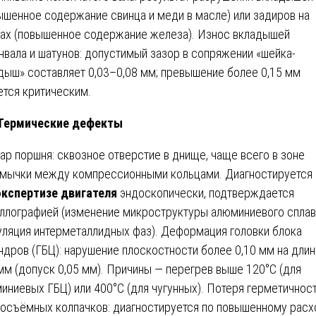
ышенное содержание свинца и меди в масле) или задиров на
ах (повышенное содержание железа). Износ вкладышей
нвала и шатунов: допустимый зазор в сопряжении «шейка-
дыш» составляет 0,03–0,08 мм; превышение более 0,15 мм
ется критическим.
 Термические дефекты
ар поршня: сквозное отверстие в днище, чаще всего в зоне
мычки между компрессионными кольцами. Диагностируется
экспертизе двигателя
эндоскопически, подтверждается
ллографией (изменение микроструктуры алюминиевого сплав
уляция интерметаллидных фаз). Деформация головки блока
ндров (ГБЦ): нарушение плоскостности более 0,10 мм на дли
мм (допуск 0,05 мм). Причины — перегрев выше 120°C (для
иниевых ГБЦ) или 400°C (для чугунных). Потеря герметичнос
осъёмных колпачков: диагностируется по повышенному расх