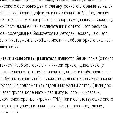
ического состояния двигателя внутреннего сгорания, выявлен
ин возникновения дефектов и неисправностей, определения
ветствия параметров работы паспортным данным, а также оц
ожности дальнейшей эксплуатации и остаточного ресурса.
ое исследование базируется на методах неразрушающего
роля, инструментальной диагностики, лабораторного анализа 
ллографии.
ектами
экспертизы двигателя
являются бензиновые (с иск
ганием, карбюраторные или инжекторные), дизельные (с
ламенением от сжатия) и газовые двигатели (работающие на
ан-бутане или метане), а также гибридные силовые установки
едованию подлежат как отдельные узлы и детали (цилиндро-
невая группа, коленчатый вал, шатуны, поршни, клапаны,
окомпенсаторы, цепи/ремни ГРМ), так и сопутствующие сист
зки, охлаждения, питания, зажигания, газораспределения,
онаддува).