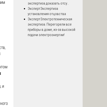
ним
экспертиза доказать отсу...
Эксперт
Экспертиза
установления отцовства
Эксперт
Электротехническая
экспертиза. Перегорели все
приборы в доме, из-за высокой
подачи электроэнергии!
тв,
В
нтом
х
, и
тного