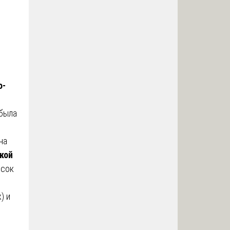
о-
 была
на
кой
исок
) и