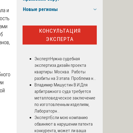
Новые регионы
ла и
ость
вами
КОНСУЛЬТАЦИЯ
жб
ЭКСПЕРТА
анов,
Эксперт
Нужна судебная
экспертиза дизайн проекта
квартиры. Москва. Работы
бного
разбиты на 3 этапа. Проблема н...
ии
Владимир Мишустин В.И.
Для
ой
арбитражного суда требуется
металловедческое заключение
по изготовленным изделиям,
Лабораторн...
Эксперт
Если мою компанию
обвиняют в нарушении патента
конкурента, может ли ваша