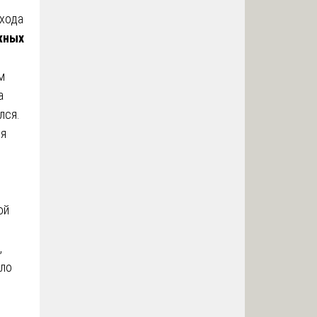
охода
жных
м
а
лся.
ия
ой
,
ало