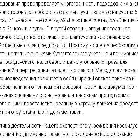
едования предопределяет многогранность подходов к их анал
ной стороны, это оборотные активы, учитываемые на счетах 5
са», 51 «Расчетные счета», 52 «Валютные счета», 55 «Специа
а в банках» и других. С другой стороны, это универсальное
ежное средство, отражающее практически все финансово-
йственные связи предприятия. Поэтому эксперту необходимо
еть не только знаниями бухгалтерского учета, но и понимание
в гражданского, налогового и даже уголовного права для
ильной интерпретации выявленных фактов. Методологическая
го исследования включает в себя широкий спектр приемов и
обов, начиная от сплошной проверки первичных документов и
нчивая сложными расчетно-аналитическими процедурами,
оляющими восстановить реальную картину движения средст
 при отсутствии части документации .
тика деятельности нашего экспертного учреждения изобилуе
ерами, когда именно грамотно проведенное исследование