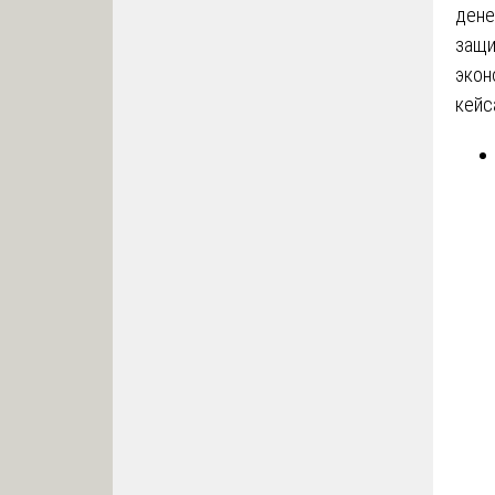
дене
защи
экон
кейс