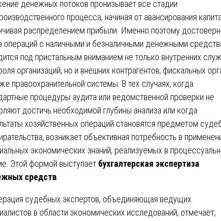
ение денежных потоков пронизывает все стадии
роизводственного процесса, начиная от авансирования капита
нчивая распределением прибыли. Именно поэтому достоверн
а операций с наличными и безналичными денежными средст
дится под пристальным вниманием не только внутренних слу
роля организаций, но и внешних контрагентов, фискальных орг
кже правоохранительной системы. В тех случаях, когда
дартные процедуры аудита или ведомственной проверки не
оляют достичь необходимой глубины анализа или когда
льтаты хозяйственных операций становятся предметом суде
ирательства, возникает объективная потребность в применен
иальных экономических знаний, реализуемых в процессуальн
е. Этой формой выступает
бухгалтерская экспертиза
ежных средств
.
рация судебных экспертов, объединяющая ведущих
иалистов в области экономических исследований, отмечает,