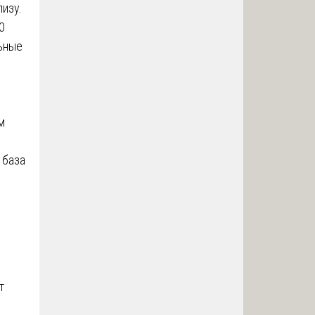
изу.
0
льные
м
 база
в
т