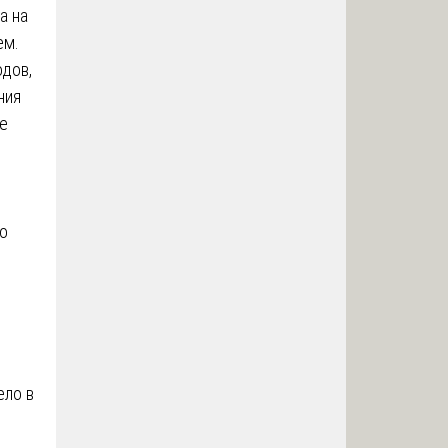
а на
ем.
дов,
ния
не
о
ело в