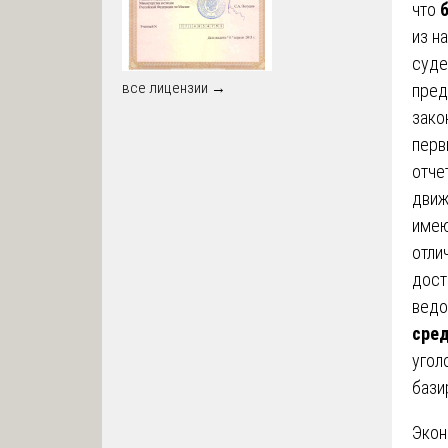
что
из н
суде
все лицензии →
пред
зако
перв
отче
движ
имею
отли
дост
ведо
сре
угол
бази
Экон