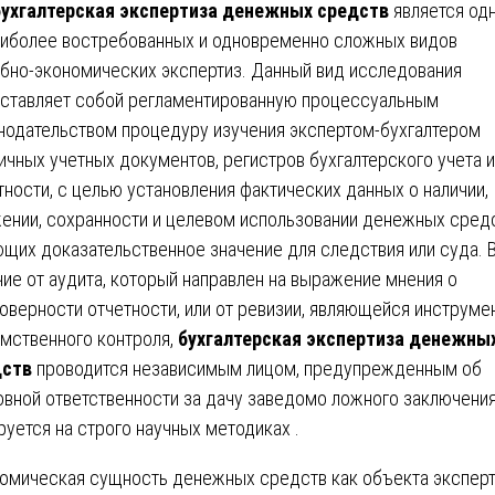
бухгалтерская экспертиза денежных средств
является од
аиболее востребованных и одновременно сложных видов
бно-экономических экспертиз. Данный вид исследования
ставляет собой регламентированную процессуальным
нодательством процедуру изучения экспертом-бухгалтером
ичных учетных документов, регистров бухгалтерского учета и
тности, с целью установления фактических данных о наличии,
ении, сохранности и целевом использовании денежных средс
щих доказательственное значение для следствия или суда. 
чие от аудита, который направлен на выражение мнения о
оверности отчетности, или от ревизии, являющейся инструме
мственного контроля,
бухгалтерская экспертиза денежны
дств
проводится независимым лицом, предупрежденным об
овной ответственности за дачу заведомо ложного заключения
руется на строго научных методиках .
омическая сущность денежных средств как объекта экспер