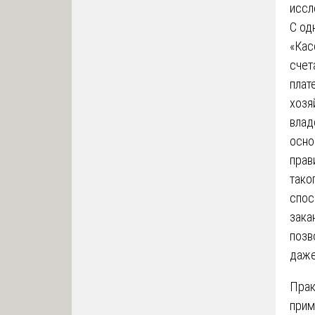
иссл
С од
«Кас
счет
плат
хозя
влад
осно
прав
тако
спос
зака
позв
даже
Прак
прим