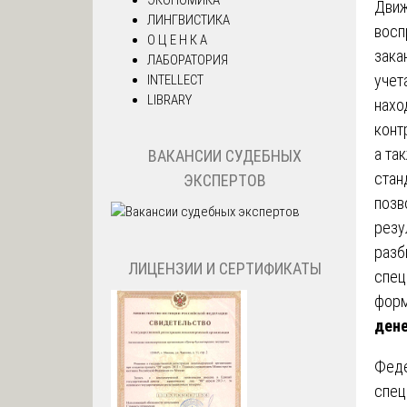
Движ
ЛИНГВИСТИКА
восп
О Ц Е Н К А
зака
ЛАБОРАТОРИЯ
учет
INTELLECT
LIBRARY
нахо
конт
а та
ВАКАНСИИ СУДЕБНЫХ
стан
ЭКСПЕРТОВ
позв
резу
разб
ЛИЦЕНЗИИ И СЕРТИФИКАТЫ
спец
форм
ден
Феде
спец