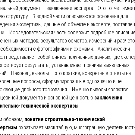
иальный документ — заключение эксперта. Этот отчет имее
ую структуру. В водной части описываются основания для
едения экспертизы, данные об объекте и экспертe, поставле
чи. Исследовательская часть содержит подробное описани
ененных методов, результатов осмотра, измерений и расчето
необходимости с фотографиями и схемами. Аналитический
ел представляет собой синтез полученных данных, где экспе
рпретирует результаты, устанавливает причины выявленных
ний. Наконец, выводы — это краткие, конкретные ответы на
авленные вопросы, сформулированные однозначно и не
скающие двойного толкования. Именно выводы являются
цевиной документа и основной ценностью
заключения
ительно-технической экспертизы
.
м образом,
понятие строительно-технической
пертизы
охватывает масштабную, многогранную деятельность