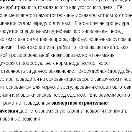
ах арбитражного, гражданского или уголовного дела. Её
ючение является самостоятельным доказательством, которо
ивается судом наряду с другими. В этом случае процедура
иируется специальным судебным постановлением, перед
ертом ставятся четкие вопросы, сформулированные судом и
онами. Такая экспертиза требует от специалиста не только
кой профессиональной квалификации, но и понимания
ических процессуальных норм, ведь эксперт несет
тственность за данное заключение. Внесудебная (досудебна
ертиза проводится на основании договора с заказчиком и час
ит основанием для мирного урегулирования спора, подготовк
ензии или оценки рисков перед сделкой. Вне зависимости от
, грамотно проведенная
экспертиза строительно-
ическая
дает сторонам ясную картину, позволяя принимать
нованные решения.
зав профессиональное исследование, заказчик получает на р