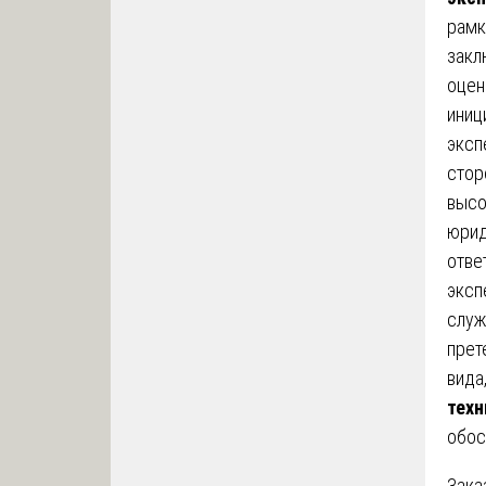
рамк
закл
оцен
иниц
эксп
стор
высо
юрид
отве
эксп
служ
прет
вида
техн
обос
Зака