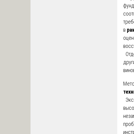
фунд
соот
треб
в
ра
оцен
восс
Отде
друг
вино
Мето
техн
Эксп
высо
неза
проб
инст