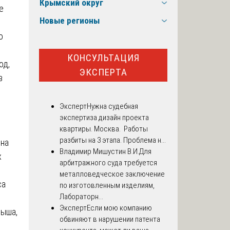
Крымский округ
е
Новые регионы
о
КОНСУЛЬТАЦИЯ
од,
ЭКСПЕРТА
в
Эксперт
Нужна судебная
экспертиза дизайн проекта
квартиры. Москва. Работы
разбиты на 3 этапа. Проблема н...
она
Владимир Мишустин В.И.
Для
х
арбитражного суда требуется
металловедческое заключение
са
по изготовленным изделиям,
Лабораторн...
Эксперт
Если мою компанию
рыша,
обвиняют в нарушении патента