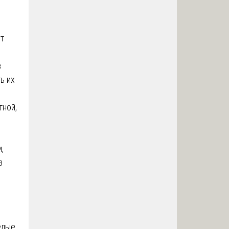
т
в
ь их
тной,
,
з
елые