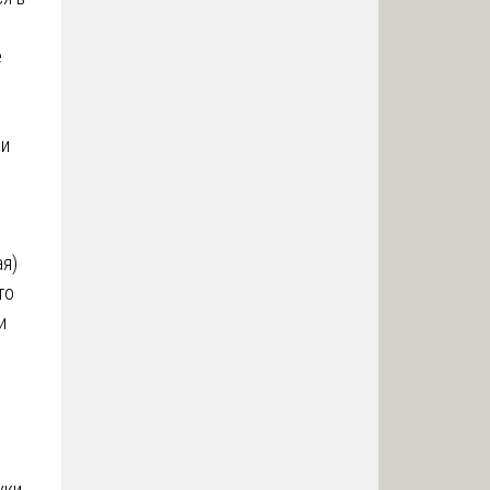
е
ли
я)
то
и
уки