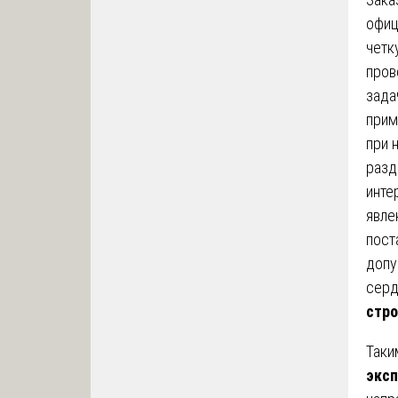
офиц
четк
пров
зада
прим
при 
разд
инте
явле
пост
допу
серд
стро
Таки
экс