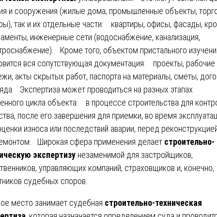
ия и сооружения (жилые дома, промышленные объекты, торг
ры), так и их отдельные части: квартиры, офисы, фасады, кро
аменты, инженерные сети (водоснабжение, канализация,
троснабжение). Кроме того, объектом пристального изучени
овится вся сопутствующая документация: проекты, рабочие
ежи, акты скрытых работ, паспорта на материалы, сметы, дог
яда. Экспертиза может проводиться на разных этапах
енного цикла объекта: в процессе строительства для контр
ства, после его завершения для приемки, во время эксплуата
оценки износа или последствий аварии, перед реконструкцией
емонтом. Широкая сфера применения делает
строительно-
ическую экспертизу
незаменимой для застройщиков,
твенников, управляющих компаний, страховщиков и, конечно,
тников судебных споров.
ое место занимает судебная
строительно-техническая
ертиза
, которая назначается определением суда и проводитс