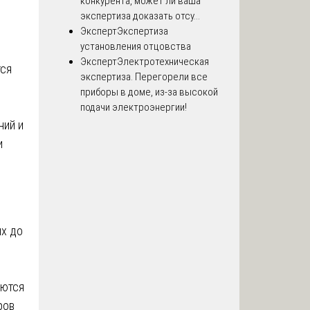
конкурента, может ли ваша
экспертиза доказать отсу...
Эксперт
Экспертиза
установления отцовства
Эксперт
Электротехническая
тся
экспертиза. Перегорели все
приборы в доме, из-за высокой
подачи электроэнергии!
ний и
и
их до
яются
ров