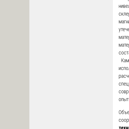
ниве
скле
магн
утеч
мате
мате
сост
Каме
испо
расч
спец
сов
опыт
Объе
соор
техн