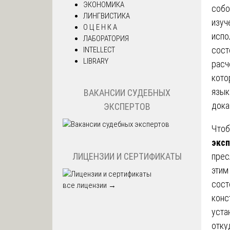
ЭКОНОМИКА
собо
ЛИНГВИСТИКА
изуч
О Ц Е Н К А
испо
ЛАБОРАТОРИЯ
сост
INTELLECT
LIBRARY
расч
кото
язык
ВАКАНСИИ СУДЕБНЫХ
дока
ЭКСПЕРТОВ
Чтоб
экс
ЛИЦЕНЗИИ И СЕРТИФИКАТЫ
прес
этим
сост
все лицензии →
конс
уста
отку