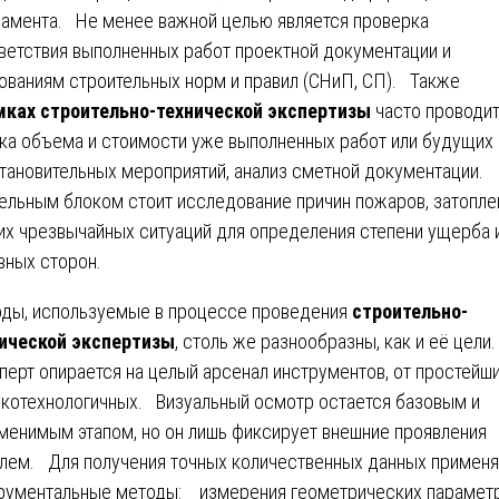
амента. Не менее важной целью является проверка
ветствия выполненных работ проектной документации и
ованиям строительных норм и правил (СНиП, СП). Также
мках строительно-технической экспертизы
часто проводи
ка объема и стоимости уже выполненных работ или будущих
тановительных мероприятий, анализ сметной документации.
льным блоком стоит исследование причин пожаров, затопле
их чрезвычайных ситуаций для определения степени ущерба 
вных сторон.
ды, используемые в процессе проведения
строительно-
ической экспертизы
, столь же разнообразны, как и её цели.
ерт опирается на целый арсенал инструментов, от простейш
котехнологичных. Визуальный осмотр остается базовым и
менимым этапом, но он лишь фиксирует внешние проявления
лем. Для получения точных количественных данных примен
рументальные методы: измерения геометрических парамет