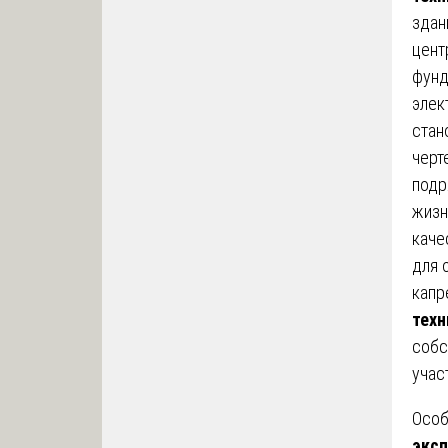
здан
цент
фунд
элек
стан
черт
подр
жизн
каче
для 
капр
техн
собс
учас
Особ
эксп