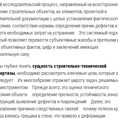
й исследовательский процесс, направленный на всесторонне
ение строительных объектов, их элементов, проектной и
лнительной документации с целью установления фактическог
ояния, соответствия нормам, определения причин дефектов и
ета необходимых затрат на устранение. Это системный подх
рый позволяет перевести субъективные жалобы и претензии 
 объективных фактов, цифр и заключений, имеющих
зательную силу.
ы глубже понять
сущность строительно-технической
пертизы
, необходимо рассмотреть ключевые цели, которые 
ледует. Их многообразие отражает широту задач, решаемы
 инструментом. Прежде всего, это оценка технического
ояния объекта: определение прочности, устойчивости, изно
трукций, выявление дефектов и повреждений. Далее, это
новление причинно-следственных связей: почему потекла к
да взялась трещина в стене, что привело к деформации