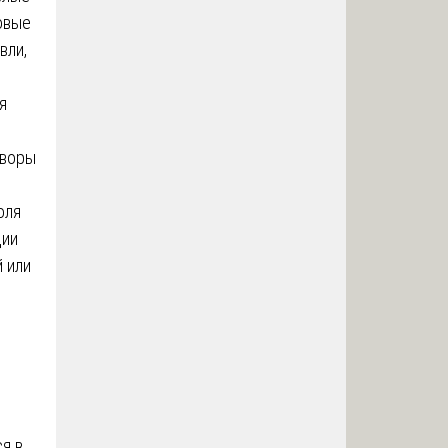
овые
вли,
я
оворы
оля
ции
 или
я в