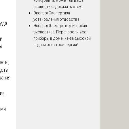
конкурента, может ли ваша
экспертиза доказать отсу...
Эксперт
Экспертиза
установления отцовства
суда
Эксперт
Электротехническая
экспертиза. Перегорели все
ой
приборы в доме, из-за высокой
подачи электроэнергии!
ы
енты,
ств,
вания
ия.
ами.