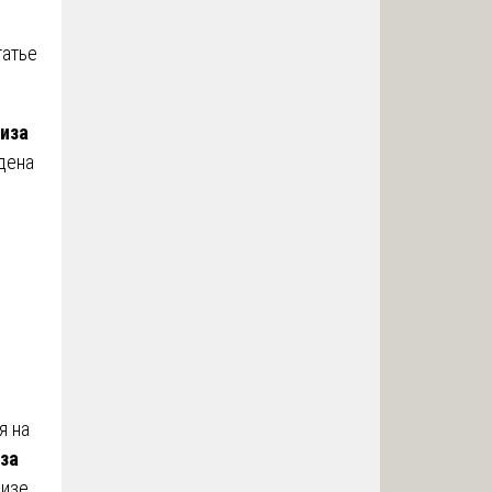
татье
иза
дена
я на
за
лизе