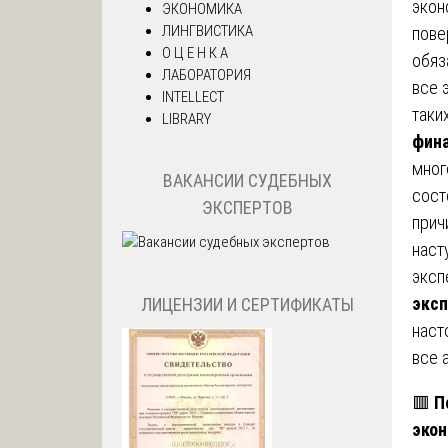
экон
ЭКОНОМИКА
ЛИНГВИСТИКА
пове
О Ц Е Н К А
обяз
ЛАБОРАТОРИЯ
все 
INTELLECT
таки
LIBRARY
фина
мног
ВАКАНСИИ СУДЕБНЫХ
сост
ЭКСПЕРТОВ
прич
наст
эксп
эксп
ЛИЦЕНЗИИ И СЕРТИФИКАТЫ
наст
все 
🟥
П
экон