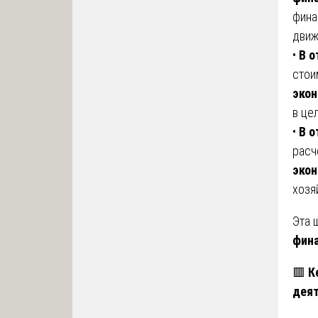
фина
движ
•
В о
стои
экон
в це
•
В о
расч
экон
хозя
Эта 
фина
🟥
К
деят