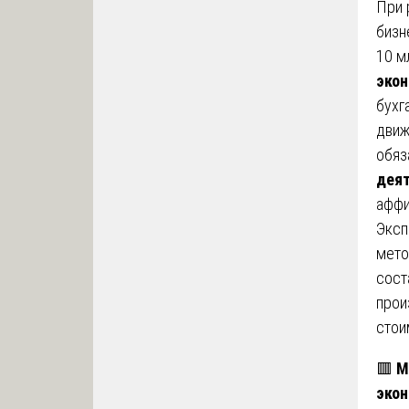
При 
бизн
10 м
экон
бухг
движ
обяз
дея
аффи
Эксп
мето
сост
прои
стои
🟥
М
экон