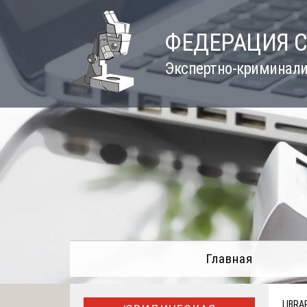
Skip
to
ФЕДЕРАЦИЯ 
content
Экспертно-криминали
Главная
LIBRA