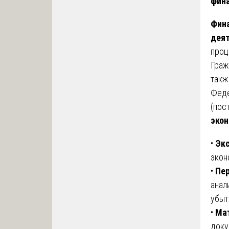
фина
Фина
дея
проц
Граж
такж
Феде
(пос
экон
•
Эк
экон
•
Пер
анал
убыт
•
Ма
доку