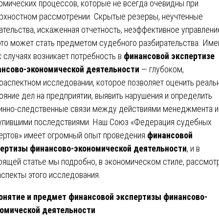
омических процессов, которые не всегда очевидны при
рхностном рассмотрении. Скрытые резервы, неучтенные
ательства, искаженная отчетность, неэффективное управлени
это может стать предметом судебного разбирательства. Име
х случаях возникает потребность в
финансовой экспертизе
нсово-экономической деятельности
— глубоком,
оаспектном исследовании, которое позволяет оценить реаль
ояние дел на предприятии, выявить нарушения и определить
инно-следственные связи между действиями менеджмента и
упившими последствиями. Наш Союз «Федерация судебных
ертов» имеет огромный опыт проведения
финансовой
ертизы финансово-экономической деятельности
, и в
оящей статье мы подробно, в экономическом стиле, рассмот
аспекты этого исследования.
онятие и предмет финансовой экспертизы финансово-
омической деятельности