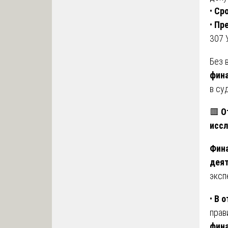
•
Сро
•
Пр
307 
Без 
фина
в су
🟥
О
исс
Фина
дея
эксп
•
В о
прав
фина