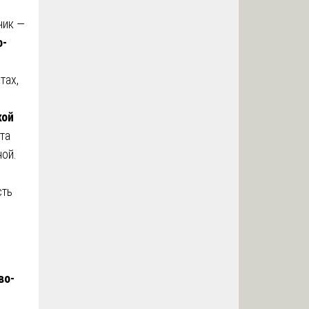
чик —
о-
тах,
кой
та
ной.
сть
во-