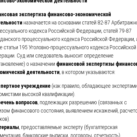
нсово-экономической деятельности
нсовая экспертиза финансово-экономической
тельности
назначается на основании статей 82-87 Арбитражн
ессуального кодекса Российской Федерации, статей 79-87
данского процессуального кодекса Российской Федерации, 
е статьи 195 Уголовно-процессуального кодекса Российской
рации. Суд или следователь выносит определение
тановление) о назначении
финансовой экспертизы финансо
омической деятельности
, в котором указываются:
спертное учреждение
(как правило, обладающее экспертами
омистами высокой квалификации).
ечень вопросов
, подлежащих разрешению (связанных с
изом финансового состояния, выявлением искажений, расчет
ков).
териалы
, предоставляемые эксперту (бухгалтерская
ментация, банковские выписки, договоры, отчетность).