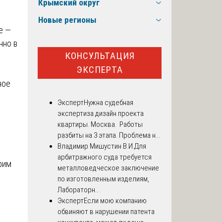
Крымский округ
Новые регионы
е —
нно в
КОНСУЛЬТАЦИЯ
ЭКСПЕРТА
ное
Эксперт
Нужна судебная
экспертиза дизайн проекта
квартиры. Москва. Работы
разбиты на 3 этапа. Проблема н...
Владимир Мишустин В.И.
Для
арбитражного суда требуется
рим
металловедческое заключение
по изготовленным изделиям,
Лабораторн...
Эксперт
Если мою компанию
обвиняют в нарушении патента