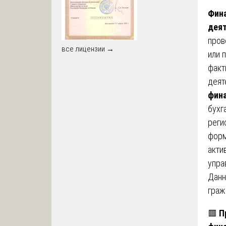
Фина
дея
пров
все лицензии →
или 
факт
деят
фина
бухг
реги
форм
акти
упра
Данн
граж
🟥
П