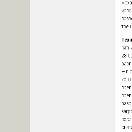
меха
испо
позв
трещ
Техн
пятн
28 0
расп
— в 
конц
прев
прев
разр
загр
посл
снят