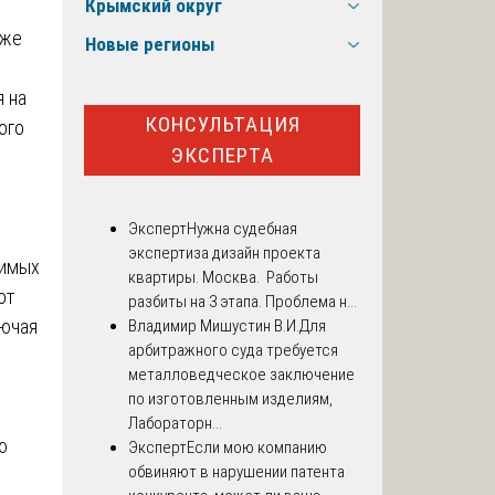
Крымский округ
кже
Новые регионы
я на
КОНСУЛЬТАЦИЯ
ого
ЭКСПЕРТА
Эксперт
Нужна судебная
экспертиза дизайн проекта
чимых
квартиры. Москва. Работы
от
разбиты на 3 этапа. Проблема н...
лючая
Владимир Мишустин В.И.
Для
арбитражного суда требуется
металловедческое заключение
по изготовленным изделиям,
Лабораторн...
ю
Эксперт
Если мою компанию
обвиняют в нарушении патента