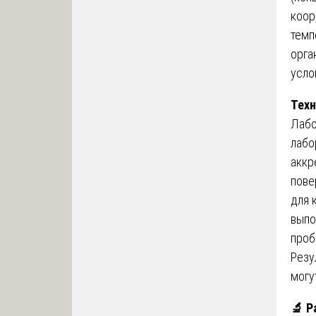
коор
темп
орга
усло
Техн
Лабо
лабо
аккр
пове
для 
выпо
проб
Резу
могу
🔬
Ра