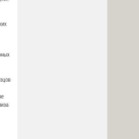
ких
нных
азцов
ые
иза.
е