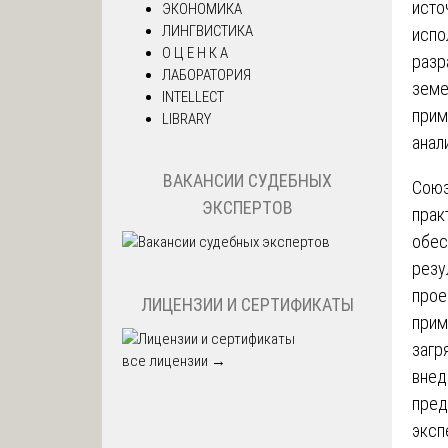
исто
ЭКОНОМИКА
ЛИНГВИСТИКА
испо
О Ц Е Н К А
разр
ЛАБОРАТОРИЯ
земе
INTELLECT
прим
LIBRARY
анал
ВАКАНСИИ СУДЕБНЫХ
Союз
ЭКСПЕРТОВ
прак
обес
резу
прое
ЛИЦЕНЗИИ И СЕРТИФИКАТЫ
прим
загр
все лицензии →
внед
пред
эксп