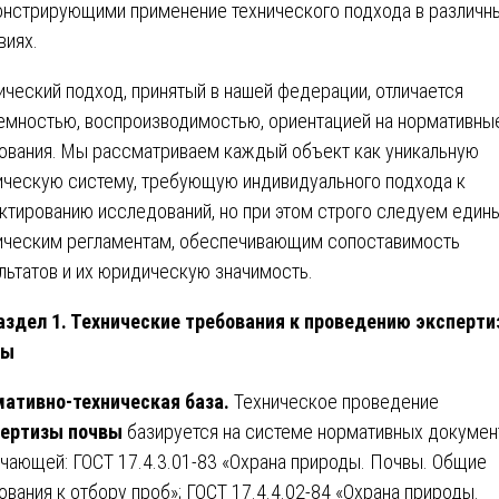
нстрирующими применение технического подхода в различн
виях.
ический подход, принятый в нашей федерации, отличается
емностью, воспроизводимостью, ориентацией на нормативны
ования. Мы рассматриваем каждый объект как уникальную
ическую систему, требующую индивидуального подхода к
ктированию исследований, но при этом строго следуем един
ическим регламентам, обеспечивающим сопоставимость
льтатов и их юридическую значимость.
здел 1. Технические требования к проведению эксперт
вы
ативно-техническая база.
Техническое проведение
пертизы почвы
базируется на системе нормативных докумен
чающей: ГОСТ 17.4.3.01-83 «Охрана природы. Почвы. Общие
ования к отбору проб»; ГОСТ 17.4.4.02-84 «Охрана природы.