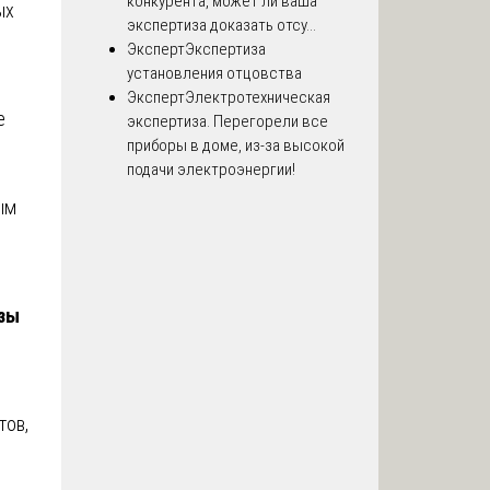
конкурента, может ли ваша
ых
экспертиза доказать отсу...
Эксперт
Экспертиза
установления отцовства
Эксперт
Электротехническая
е
экспертиза. Перегорели все
приборы в доме, из-за высокой
подачи электроэнергии!
ым
изы
тов,