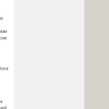
ию
чвам
ссии
тся в
ра
цией