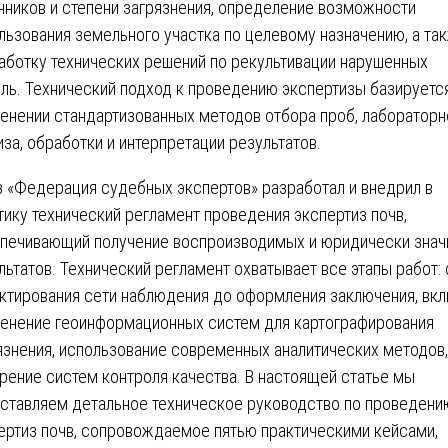
чников и степени загрязнения, определение возможности
льзования земельного участка по целевому назначению, а та
аботку технических решений по рекультивации нарушенных
ль. Технический подход к проведению экспертизы базируетс
енении стандартизованных методов отбора проб, лабораторн
иза, обработки и интерпретации результатов.
 «Федерация судебных экспертов» разработал и внедрил в
тику технический регламент проведения экспертиз почв,
печивающий получение воспроизводимых и юридически зна
льтатов. Технический регламент охватывает все этапы работ: 
ктирования сети наблюдения до оформления заключения, вк
енение геоинформационных систем для картографирования
язнения, использование современных аналитических методов,
рение систем контроля качества. В настоящей статье мы
ставляем детальное техническое руководство по проведени
ертиз почв, сопровождаемое пятью практическими кейсами,