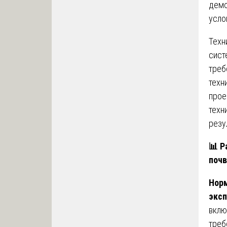
демо
усло
Техн
сист
треб
техн
прое
техн
резу
📊
Ра
поч
Норм
экс
вклю
треб