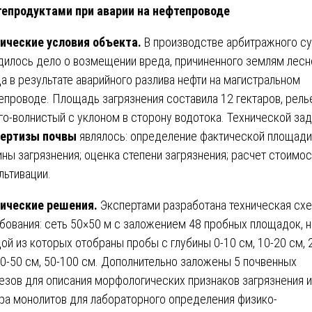
епродуктами при аварии на нефтепроводе
ические условия объекта.
В производстве арбитражного с
дилось дело о возмещении вреда, причиненного землям лесн
а в результате аварийного разлива нефти на магистральном
епроводе. Площадь загрязнения составила 12 гектаров, рел
го-волнистый с уклоном в сторону водотока. Технической за
пертизы почвы
являлось: определение фактической площади
ины загрязнения; оценка степени загрязнения; расчет стоимос
льтивации.
ические решения.
Экспертами разработана техническая сх
бования: сеть 50×50 м с заложением 48 пробных площадок, н
ой из которых отобраны пробы с глубины 0-10 см, 10-20 см, 
30-50 см, 50-100 см. Дополнительно заложены 5 почвенных
езов для описания морфологических признаков загрязнения и
ра монолитов для лабораторного определения физико-