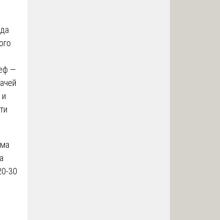
уда
ого
ьеф —
дачей
 и
ти
ема
а
20-30