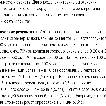
нических свойств. Для определения границ загрязнения
льзована технология георадиолокационного зондирования,
олившая выявить зоны просачивания нефтепродуктов по
иноватым грунтам.
ические результаты.
Установлено, что загрязнение носит
истый характер. Максимальные концентрации нефтепродуктов
00 мг/кг) выявлены в понижениях рельефа. Вертикальное
ределение: 70% загрязнения сосредоточено в слое 0-20 см,
слое 20-50 см, 5% — в слое 50-100 см. На глубине более 100 
ентрации не превышают 100 мг/кг. Площадь загрязнения с
ышением ПДК более чем в 10 раз составила 3,5 гектара, с
ышением в 2-10 раз — 5,2 гектара. На основе технических да
аботан проект рекультивации: зона 1 (3,5 га) — снятие
язненного слоя 0-50 см; зона 2 (5,2 га) — снятие слоя 0-20 см 
едующей биоремедиацией; зона 3 (3,3 га) — биоремедиация 
ия. Стоимость работ определена в 8,7 млн рублей.