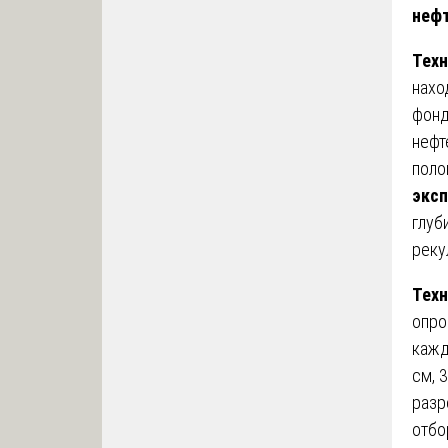
нефт
Техн
нахо
фонд
нефт
поло
экс
глуб
реку
Техн
опро
кажд
см, 
разр
отбо