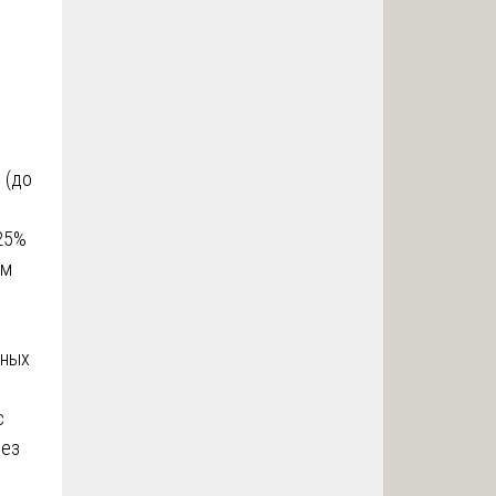
 (до
 25%
см
нных
с
без