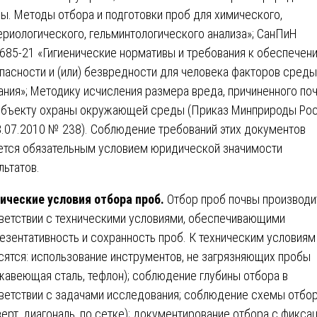
ы. Методы отбора и подготовки проб для химического,
ериологического, гельминтологического анализа»; СанПиН
3685-21 «Гигиенические нормативы и требования к обеспечен
пасности и (или) безвредности для человека факторов среды
ания»; Методику исчисления размера вреда, причиненного по
объекту охраны окружающей среды (Приказ Минприроды Ро
8.07.2010 № 238). Соблюдение требований этих документов
ется обязательным условием юридической значимости
льтатов.
ические условия отбора проб.
Отбор проб почвы производи
ветствии с техническими условиями, обеспечивающими
езентативность и сохранность проб. К техническим условиям
сятся: использование инструментов, не загрязняющих пробы
жавеющая сталь, тефлон); соблюдение глубины отбора в
ветствии с задачами исследования; соблюдение схемы отбо
верт, диагональ, по сетке); документирование отбора с фикса