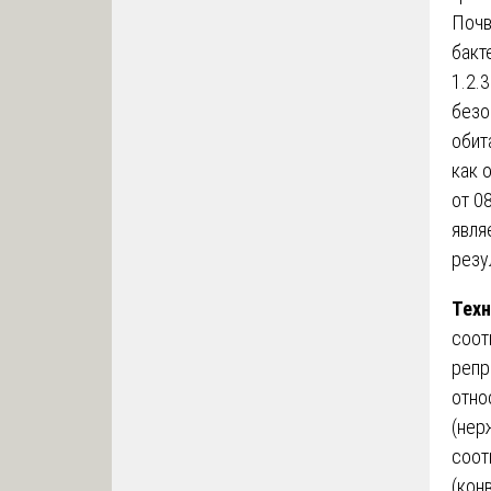
Почв
бакт
1.2.
безо
обит
как 
от 0
явля
резу
Техн
соот
репр
отно
(нер
соот
(кон