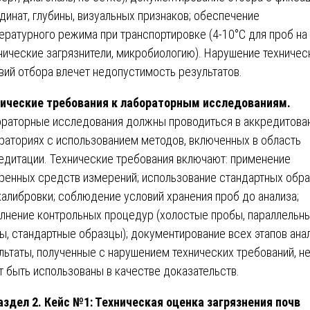
динат, глубины, визуальных признаков; обеспечение
ературного режима при транспортировке (4-10°С для проб на
нические загрязнители, микробиологию). Нарушение техничес
вий отбора влечет недопустимость результатов.
ические требования к лабораторным исследованиям.
раторные исследования должны проводиться в аккредитова
раториях с использованием методов, включенных в область
едитации. Технические требования включают: применение
ренных средств измерений; использование стандартных обр
калибровки; соблюдение условий хранения проб до анализа;
лнение контрольных процедур (холостые пробы, параллельн
ы, стандартные образцы); документирование всех этапов анал
льтаты, полученные с нарушением технических требований, н
т быть использованы в качестве доказательств.
здел 2. Кейс №1: Техническая оценка загрязнения почв