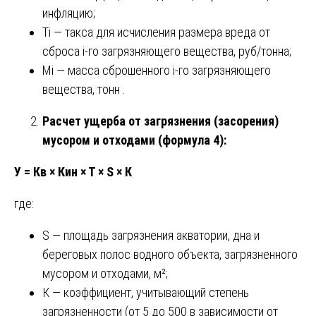
инфляцию;
Тi — такса для исчисления размера вреда от
сброса i-го загрязняющего вещества, руб/тонна;
Мi — масса сброшенного i-го загрязняющего
вещества, тонн .
Расчет ущерба от загрязнения (засорения)
мусором и отходами (формула 4):
У = Кв × Кин × Т × S × К
где:
S — площадь загрязнения акватории, дна и
береговых полос водного объекта, загрязненного
мусором и отходами, м²;
К — коэффициент, учитывающий степень
загрязненности (от 5 до 500 в зависимости от