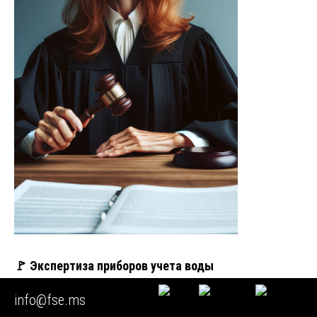
🚩 Экспертиза приборов учета воды
info@fse.ms
Введение: научная проблематика химической