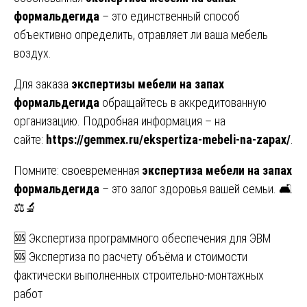
формальдегида
– это единственный способ
объективно определить, отравляет ли ваша мебель
воздух.
Для заказа
экспертизы мебели на запах
формальдегида
обращайтесь в аккредитованную
организацию. Подробная информация – на
сайте:
https://gemmex.ru/ekspertiza-mebeli-na-zapax/
.
Помните: своевременная
экспертиза мебели на запах
формальдегида
– это залог здоровья вашей семьи. 🛋️
⚖️🔬
Навигация
🆘 Экспертиза программного обеспечения для ЭВМ
🆘 Экспертиза по расчету объёма и стоимости
по
фактически выполненных строительно-монтажных
записям
работ