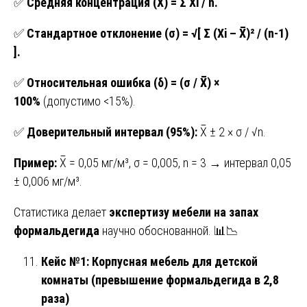
✅
Средняя концентрация (X̅) = Σ Xi / n.
✅
Стандартное отклонение (σ) = √[ Σ (Xi – X̅)² / (n-1)
].
✅
Относительная ошибка (δ) = (σ / X̅) ×
100%
(допустимо <15%).
✅
Доверительный интервал (95%):
X̅ ± 2 × σ / √n.
Пример:
X̅ = 0,05 мг/м³, σ = 0,005, n = 3 → интервал 0,05
± 0,006 мг/м³.
Статистика делает
экспертизу мебели на запах
формальдегида
научно обоснованной. 📊📉
Кейс №1: Корпусная мебель для детской
комнаты (превышение формальдегида в 2,8
раза)