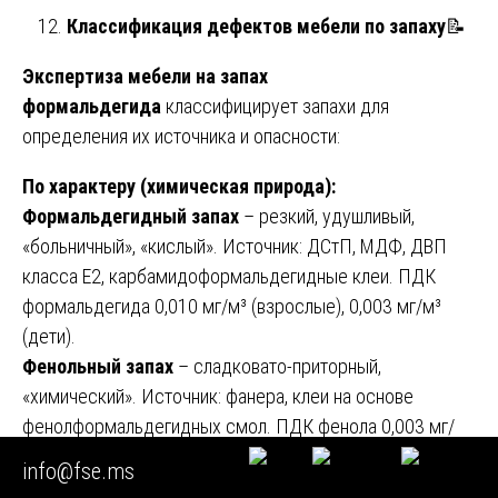
Классификация дефектов мебели по запаху
📝
Экспертиза мебели на запах
формальдегида
классифицирует запахи для
определения их источника и опасности:
По характеру (химическая природа):
Формальдегидный запах
– резкий, удушливый,
«больничный», «кислый». Источник: ДСтП, МДФ, ДВП
класса E2, карбамидоформальдегидные клеи. ПДК
формальдегида 0,010 мг/м³ (взрослые), 0,003 мг/м³
(дети).
Фенольный запах
– сладковато-приторный,
«химический». Источник: фанера, клеи на основе
фенолформальдегидных смол. ПДК фенола 0,003 мг/
м³.
info@fse.ms
Стирольный запах
– сладковатый, «пластмассовый».