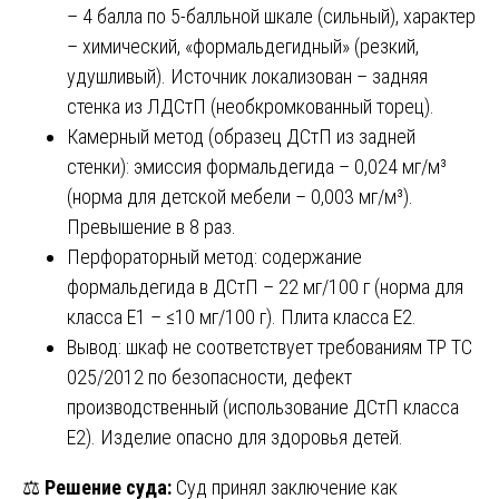
– 4 балла по 5-балльной шкале (сильный), характер
– химический, «формальдегидный» (резкий,
удушливый). Источник локализован – задняя
стенка из ЛДСтП (необкромкованный торец).
Камерный метод (образец ДСтП из задней
стенки): эмиссия формальдегида – 0,024 мг/м³
(норма для детской мебели – 0,003 мг/м³).
Превышение в 8 раз.
Перфораторный метод: содержание
формальдегида в ДСтП – 22 мг/100 г (норма для
класса E1 – ≤10 мг/100 г). Плита класса E2.
Вывод: шкаф не соответствует требованиям ТР ТС
025/2012 по безопасности, дефект
производственный (использование ДСтП класса
E2). Изделие опасно для здоровья детей.
⚖️
Решение суда:
Суд принял заключение как