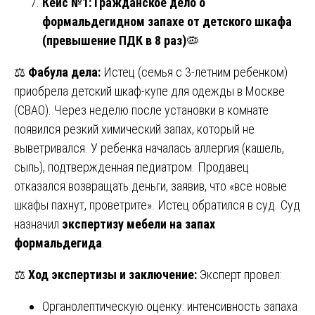
Кейс №1: Гражданское дело о
формальдегидном запахе от детского шкафа
(превышение ПДК в 8 раз)
🦠
⚖️
Фабула дела:
Истец (семья с 3-летним ребенком)
приобрела детский шкаф-купе для одежды в Москве
(СВАО). Через неделю после установки в комнате
появился резкий химический запах, который не
выветривался. У ребенка началась аллергия (кашель,
сыпь), подтвержденная педиатром. Продавец
отказался возвращать деньги, заявив, что «все новые
шкафы пахнут, проветрите». Истец обратился в суд. Суд
назначил
экспертизу мебели на запах
формальдегида
.
⚖️
Ход экспертизы и заключение:
Эксперт провел:
Органолептическую оценку: интенсивность запаха