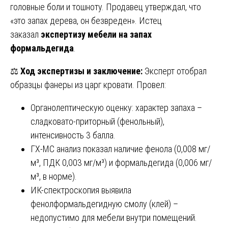
головные боли и тошноту. Продавец утверждал, что
«это запах дерева, он безвреден». Истец
заказал
экспертизу мебели на запах
формальдегида
.
⚖️
Ход экспертизы и заключение:
Эксперт отобрал
образцы фанеры из царг кровати. Провел:
Органолептическую оценку: характер запаха –
сладковато-приторный (фенольный),
интенсивность 3 балла.
ГХ-МС анализ показал наличие фенола (0,008 мг/
м³, ПДК 0,003 мг/м³) и формальдегида (0,006 мг/
м³, в норме).
ИК-спектроскопия выявила
фенолформальдегидную смолу (клей) –
недопустимо для мебели внутри помещений.