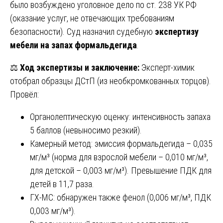
было возбуждено уголовное дело по ст. 238 УК РФ
(оказание услуг, не отвечающих требованиям
безопасности). Суд назначил судебную
экспертизу
мебели на запах формальдегида
.
⚖️
Ход экспертизы и заключение:
Эксперт-химик
отобрал образцы ДСтП (из необкромкованных торцов).
Провёл:
Органолептическую оценку: интенсивность запаха
5 баллов (невыносимо резкий).
Камерный метод: эмиссия формальдегида – 0,035
мг/м³ (норма для взрослой мебели – 0,010 мг/м³,
для детской – 0,003 мг/м³). Превышение ПДК для
детей в 11,7 раза.
ГХ-МС: обнаружен также фенол (0,006 мг/м³, ПДК
0,003 мг/м³).