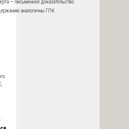
ерта — письменное доказательство.
держанию аналогичны ГПК.
ого
,
4
ся.