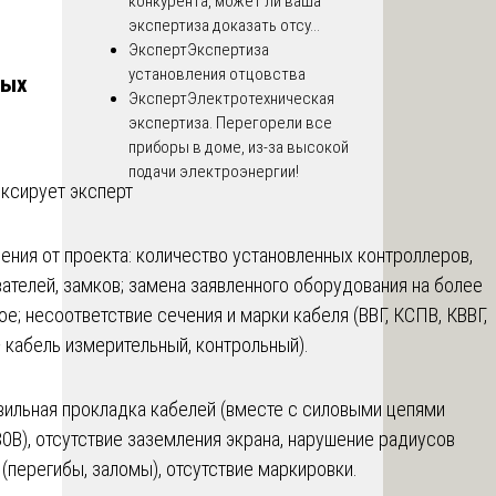
конкурента, может ли ваша
экспертиза доказать отсу...
Эксперт
Экспертиза
установления отцовства
ных
Эксперт
Электротехническая
экспертиза. Перегорели все
приборы в доме, из-за высокой
подачи электроэнергии!
ксирует эксперт
ения от проекта: количество установленных контроллеров,
ателей, замков; замена заявленного оборудования на более
е; несоответствие сечения и марки кабеля (ВВГ, КСПВ, КВВГ,
кабель измерительный, контрольный).
ильная прокладка кабелей (вместе с силовыми цепями
0В), отсутствие заземления экрана, нарушение радиусов
 (перегибы, заломы), отсутствие маркировки.