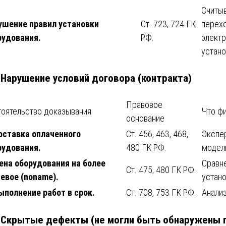
Считыв
ушение правил установки
Ст. 723, 724 ГК
перехо
рудования.
РФ.
электр
устано
. Нарушение условий договора (контракта)
Правовое
оятельство доказывания
Что ф
основание
оставка оплаченного
Ст. 456, 463, 468,
Экспе
рудования.
480 ГК РФ.
модели
ена оборудования на более
Сравне
Ст. 475, 480 ГК РФ.
евое (noname).
устан
ыполнение работ в срок.
Ст. 708, 753 ГК РФ.
Анализ
. Скрытые дефекты (не могли быть обнаружены 