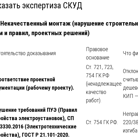
казать экспертиза СКУД
. Некачественный монтаж (нарушение строитель
м и правил, проектных решений)
Правовое
оятельство доказывания
Что фи
основание
Ст. 721, 723,
Отклон
754 ГК РФ
оответствие проектной
считыв
(ненадлежащее
ументации (рабочему проекту).
дешево
качество
КИП — 
работ).
ушение требований ПУЭ (Правил
Неправ
ройства электроустановок), СП
Ст. 754 ГК РФ.
220/38
13330.2016 (Электротехнические
изгиба
ойства), ГОСТ Р 21.101-2020.