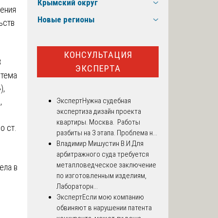
Крымский округ
ления
Новые регионы
ьств
КОНСУЛЬТАЦИЯ
В
ЭКСПЕРТА
стема
),
,
Эксперт
Нужна судебная
экспертиза дизайн проекта
квартиры. Москва. Работы
о ст.
разбиты на 3 этапа. Проблема н...
Владимир Мишустин В.И.
Для
арбитражного суда требуется
металловедческое заключение
ела в
по изготовленным изделиям,
Лабораторн...
Эксперт
Если мою компанию
обвиняют в нарушении патента