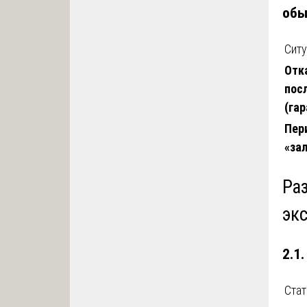
обы
Ситу
Отк
пос
(га
Пер
«за
Ра
экс
2.1
Ста