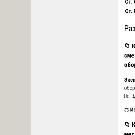
Ст. 
Ст. 
Ра
📁 
сме
обо
Эксп
обор
Boli
⚖️
Ит
📁 
мес