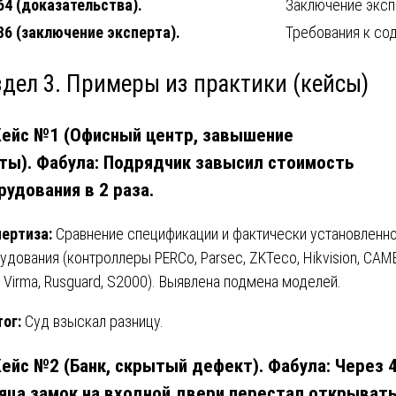
64 (доказательства).
Заключение эксп
86 (заключение эксперта).
Требования к со
здел 3. Примеры из практики (кейсы)
Кейс №1 (Офисный центр, завышение
ты).
Фабула:
Подрядчик завысил стоимость
рудования в 2 раза.
ертиза:
Сравнение спецификации и фактически установленн
удования (контроллеры PERCo, Parsec, ZKTeco, Hikvision, CAME
d, Virma, Rusguard, S2000). Выявлена подмена моделей.
ог:
Суд взыскал разницу.
Кейс №2 (Банк, скрытый дефект).
Фабула:
Через 
яца замок на входной двери перестал открывать