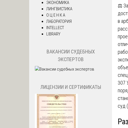
ЭКОНОМИКА
⚖️ З
ЛИНГВИСТИКА
дост
О Ц Е Н К А
в ар
ЛАБОРАТОРИЯ
INTELLECT
расс
LIBRARY
прое
отли
ВАКАНСИИ СУДЕБНЫХ
рабо
ЭКСПЕРТОВ
эксп
объе
спец
307 
ЛИЦЕНЗИИ И СЕРТИФИКАТЫ
поря
стан
суд 
Ра