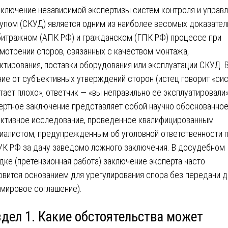
аключение независимой экспертизы систем контроля и управ
упом (СКУД) является одним из наиболее весомых доказател
битражном (АПК РФ) и гражданском (ГПК РФ) процессе при
мотрении споров, связанных с качеством монтажа,
ктирования, поставки оборудования или эксплуатации СКУД. 
чие от субъективных утверждений сторон (истец говорит «си
тает плохо», ответчик — «вы неправильно ее эксплуатировали»
ертное заключение представляет собой научно обоснованное
ктивное исследование, проведенное квалифицированным
иалистом, предупрежденным об уголовной ответственности п
УК РФ за дачу заведомо ложного заключения. В досудебном
дке (претензионная работа) заключение эксперта часто
овится основанием для урегулирования спора без передачи д
(мировое соглашение).
здел 1. Какие обстоятельства может