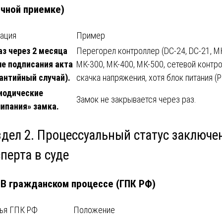
чной приемке)
ация
Пример
аз через 2 месяца
Перегорел контроллер (DC-24, DC-21, М
ле подписания акта
МК-300, МК-400, МК-500, сетевой контро
рантийный случай).
скачка напряжения, хотя блок питания (
иодические
Замок не закрывается через раз.
липания» замка.
здел 2. Процессуальный статус заключе
перта в суде
. В гражданском процессе (ГПК РФ)
тья ГПК РФ
Положение