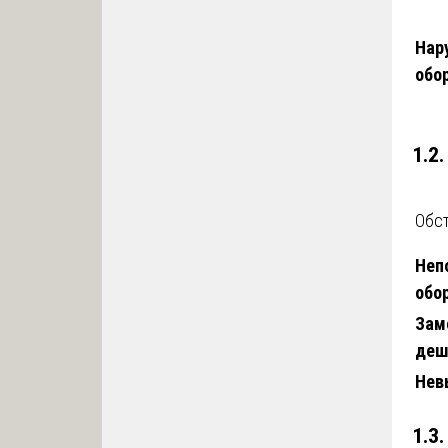
Нар
обо
1.2
Обст
Неп
обо
Зам
деш
Нев
1.3