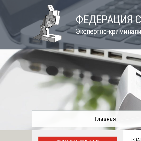
Skip
to
ФЕДЕРАЦИЯ 
content
Экспертно-криминали
Главная
LIBRA