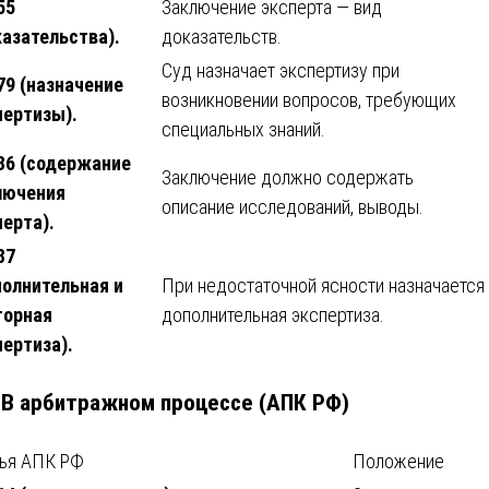
55
Заключение эксперта — вид
казательства).
доказательств.
Суд назначает экспертизу при
79 (назначение
возникновении вопросов, требующих
пертизы).
специальных знаний.
 86 (содержание
Заключение должно содержать
лючения
описание исследований, выводы.
перта).
87
полнительная и
При недостаточной ясности назначается
торная
дополнительная экспертиза.
пертиза).
. В арбитражном процессе (АПК РФ)
тья АПК РФ
Положение