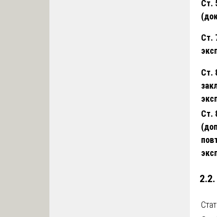
Ст. 
(до
Ст. 
экс
Ст.
зак
экс
Ст. 
(до
пов
экс
2.2
Ста