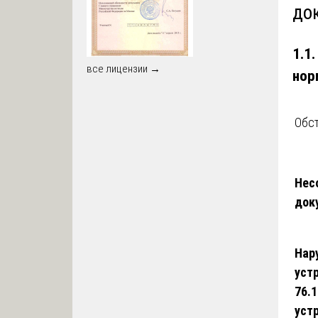
до
1.1
все лицензии →
нор
Обст
Нес
док
Нар
уст
76.
устр