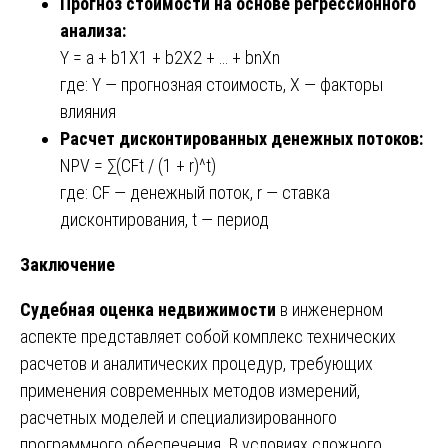
Прогноз стоимости на основе регрессионного
анализа:
Y = a + b1X1 + b2X2 + … + bnXn
где: Y — прогнозная стоимость, X — факторы
влияния
Расчет дисконтированных денежных потоков:
NPV = ∑(CFt / (1 + r)^t)
где: CF — денежный поток, r — ставка
дисконтирования, t — период
Заключение
Судебная оценка недвижимости
в инженерном
аспекте представляет собой комплекс технических
расчетов и аналитических процедур, требующих
применения современных методов измерений,
расчетных моделей и специализированного
программного обеспечения. В условиях сложного