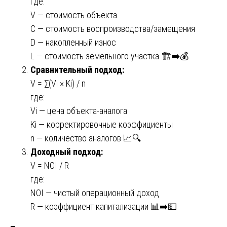
где:
V — стоимость объекта
C — стоимость воспроизводства/замещения
D — накопленный износ
L — стоимость земельного участка 🏗️➡️💰
Сравнительный подход:
V = ∑(Vi × Ki) / n
где:
Vi — цена объекта-аналога
Ki — корректировочные коэффициенты
n — количество аналогов 📈🔍
Доходный подход:
V = NOI / R
где:
NOI — чистый операционный доход
R — коэффициент капитализации 📊➡️💵