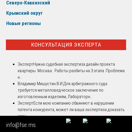
Северо-Кавказский
Крымский округ
Новые регионы
КОНСУЛЬТАЦИЯ ЭКСПЕРТА
Эксперт
Нужна судебная экспертиза дизайн проекта
квартиры. Москва. Работы разбиты на 3 этапа. Проблема
н...
Владимир Мишустин В.И.
Для арбитражного суда
требуется металловедческое заключение по
изготовленным изделиям, Лабораторн...
Эксперт
Если мою компанию обвиняют в нарушении
патента конкурента, может ли ваша экспертиза доказать
отсу...
Эксперт
Экспертиза установления отцовства
info@fse.ms
Эксперт
Электротехническая экспертиза. Перегорели