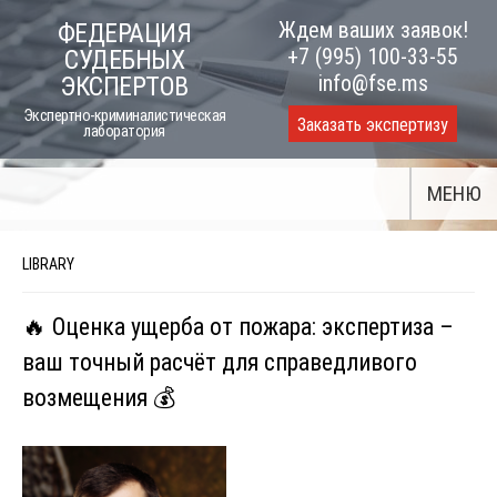
Skip
Ждем ваших заявок!
ФЕДЕРАЦИЯ
to
+7 (995) 100-33-55
СУДЕБНЫХ
content
info@fse.ms
ЭКСПЕРТОВ
Экспертно-криминалистическая
Заказать экспертизу
лаборатория
МЕНЮ
LIBRARY
🔥 Оценка ущерба от пожара: экспертиза –
ваш точный расчёт для справедливого
возмещения 💰