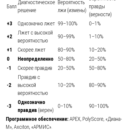
Диагностическое
Вероятность
Балл
правды
решение
лжи (измены)
(верности)
+3
Однозначно лжет
99–100%
0–1%
Лжет с высокой
+2
90–99%
1–10%
вероятностью
+1
Скорее лжет
80–90%
10–20%
0
Неопределенно
50–80%
20–50%
-1
Скорее правдив
20–50%
50–80%
Правдив с
-2
высокой
10–20%
80–90%
вероятностью
Однозначно
-3
0–10%
90–100%
правдив
(верен)
Программное обеспечение:
APEX, PolyScore, «Диана-
М», Axciton, «АРМИС».