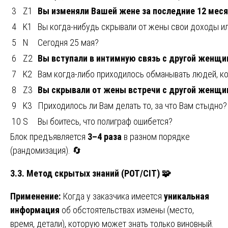
3
Z1
Вы изменяли Вашей жене за последние 12 мес
4
K1
Вы когда-нибудь скрывали от жены свои доходы и
5
N
Сегодня 25 мая?
6
Z2
Вы вступали в интимную связь с другой женщи
7
K2
Вам когда-либо приходилось обманывать людей, к
8
Z3
Вы скрывали от жены встречи с другой женщи
9
K3
Приходилось ли Вам делать то, за что Вам стыдно?
10
S
Вы боитесь, что полиграф ошибется?
Блок предъявляется
3–4 раза
в разном порядке
(рандомизация). 🔄
3.3. Метод скрытых знаний (POT/CIT)
🧩
Применение:
Когда у заказчика имеется
уникальная
информация
об обстоятельствах измены (место,
время, детали), которую может знать только виновный.