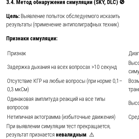
3.4. Метод обнаружения симуляции (SKY, DLC)
🚫
Цель:
Выявление попыток обследуемого исказить
результаты (применение антиполиграфных техник).
Признаки симуляции:
Признак
Диаг
Высо
Задержка дыхания на всех вопросах >10 секунд
сим
Отсутствие КГР на любые вопросы (при норме 0,1–
Воз
0,3 мкСм)
тран
Одинаковая амплитуда реакций на все типы
Высо
вопросов
Нетипичная актограмма (избыточные движения)
Сред
При выявлении симуляции тест прекращается,
результат признается
невалидным
. ⚠️