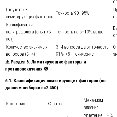
с
Отсутствие
П
Точность 90–95%
лимитирующих факторов
с
Квалификация
В
полиграфолога (опыт >3
Точность на 5–10% выше
с
лет)
Количество значимых
3–4 вопроса дают точность
О
вопросов (3–4)
91%; >5 — снижение
з
⚠️
Раздел 6. Лимитирующие факторы и
противопоказания
🚫
6.1. Классификация лимитирующих факторов (по
данным выборки n=2 450)
Механизм
Категория
Фактор
влияния
Угнетение ЦНС,