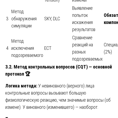
Выявление
Метод
попыток
Обяза
3
обнаружения
SKY, DLC
искажения
компо
симуляции
результатов
Сравнение
Метод
реакций на
Специа
4
исключения
ECT
разных
(2%)
подозреваемого
подозреваемых
3.2. Метод контрольных вопросов (CQT) — основной
протокол
🏆
Логика метода:
У невиновного (верного) лица
контрольные вопросы вызывают большую
физиологическую реакцию, чем значимые вопросы (об
измене). У виновного (изменившего) — наоборот.