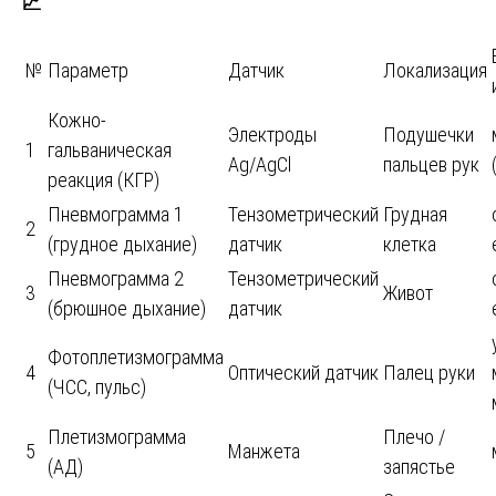
📈
№
Параметр
Датчик
Локализация
Кожно-
Электроды
Подушечки
1
гальваническая
Ag/AgCl
пальцев рук
реакция (КГР)
Пневмограмма 1
Тензометрический
Грудная
2
(грудное дыхание)
датчик
клетка
Пневмограмма 2
Тензометрический
3
Живот
(брюшное дыхание)
датчик
Фотоплетизмограмма
4
Оптический датчик
Палец руки
(ЧСС, пульс)
Плетизмограмма
Плечо /
5
Манжета
(АД)
запястье