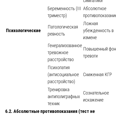
симпатики
Беременность (III
Абсолютное
триместр)
противопоказани
Ложная
Патологическая
Психологические
убежденность в
ревность
измене
Генерализованное
Повышенный фон
тревожное
тревоги
расстройство
Психопатия
(антисоциальное
Сниженная КГР
расстройство)
Тренировка
Сознательное
антиполиграфных
искажение
техник
6.2. Абсолютные противопоказания (тест не