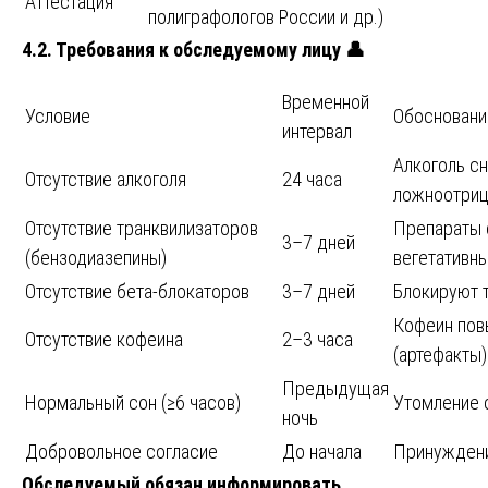
Аттестация
полиграфологов России и др.)
4.2. Требования к обследуемому лицу
👤
Временной
Условие
Обосновани
интервал
Алкоголь с
Отсутствие алкоголя
24 часа
ложноотриц
Отсутствие транквилизаторов
Препараты 
3–7 дней
(бензодиазепины)
вегетативн
Отсутствие бета-блокаторов
3–7 дней
Блокируют 
Кофеин пов
Отсутствие кофеина
2–3 часа
(артефакты)
Предыдущая
Нормальный сон (≥6 часов)
Утомление 
ночь
Добровольное согласие
До начала
Принуждени
Обследуемый обязан информировать