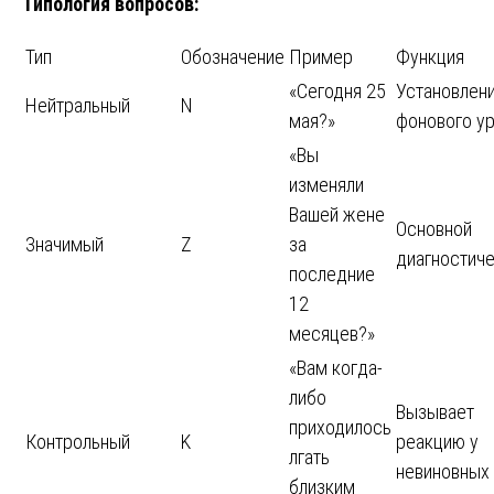
Типология вопросов:
Тип
Обозначение
Пример
Функция
«Сегодня 25
Установлен
Нейтральный
N
мая?»
фонового у
«Вы
изменяли
Вашей жене
Основной
Значимый
Z
за
диагностич
последние
12
месяцев?»
«Вам когда-
либо
Вызывает
приходилось
Контрольный
K
реакцию у
лгать
невиновных
близким