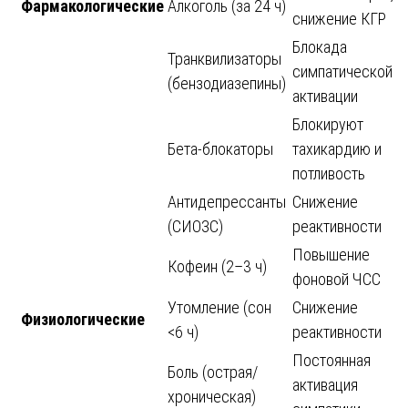
Фармакологические
Алкоголь (за 24 ч)
снижение КГР
Блокада
Транквилизаторы
симпатической
(бензодиазепины)
активации
Блокируют
Бета-блокаторы
тахикардию и
потливость
Антидепрессанты
Снижение
(СИОЗС)
реактивности
Повышение
Кофеин (2–3 ч)
фоновой ЧСС
Утомление (сон
Снижение
Физиологические
<6 ч)
реактивности
Постоянная
Боль (острая/
активация
хроническая)