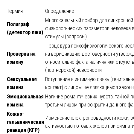
Термин
Определение
Многоканальный прибор для синхронной
Полиграф
физиологических параметров человека 
(детектор лжи)
стимулы (вопросы).
Процедура психофизиологического иссл
Проверка на
на верификацию достоверности утверж
измену
относительно факта наличия или отсутс
(партнерской) неверности.
Сексуальная
Вступление в интимную связь (генитальн
измена
контакт) с лицом, не являющимся закон
Эмоциональная
Наличие романтических чувств, тайной п
измена
третьим лицом при сокрытии данного фак
Кожно-
Изменение электропроводности кожи, о
гальваническая
активностью потовых желез при симпати
реакция (КГР)