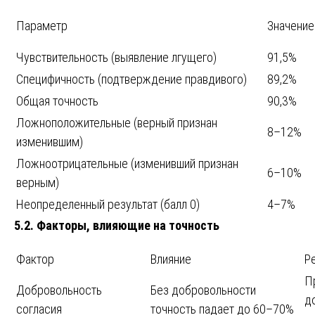
Параметр
Значение
Чувствительность (выявление лгущего)
91,5%
Специфичность (подтверждение правдивого)
89,2%
Общая точность
90,3%
Ложноположительные (верный признан
8–12%
изменившим)
Ложноотрицательные (изменивший признан
6–10%
верным)
Неопределенный результат (балл 0)
4–7%
5.2. Факторы, влияющие на точность
Фактор
Влияние
Р
П
Добровольность
Без добровольности
д
согласия
точность падает до 60–70%