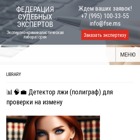
Skip
Ждем ваших заявок!
ФЕДЕРАЦИЯ
to
+7 (995) 100-33-55
СУДЕБНЫХ
content
info@fse.ms
ЭКСПЕРТОВ
Экспертно-криминалистическая
Заказать экспертизу
лаборатория
МЕНЮ
LIBRARY
📊🧠💼 Детектор лжи (полиграф) для
проверки на измену