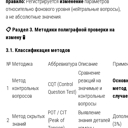
правило:
Регистрируется
изменение
параметров
относительно фонового уровня (нейтральные вопросы),
а не абсолютные значения.
📋
Раздел 3. Методики полиграфной проверки на
измену
🧪
3.1. Классификация методов
№
Методика
Аббревиатура
Описание
Приме
Сравнение
Метод
реакций на
Основ
CQT (Control
1
контрольных
значимые и
метод 
Question Test)
вопросов
контрольные
случае
вопросы
POT / CIT
Выявление
Метод скрытых
Дополн
2
(Peak of
знания деталей
знаний
(3%)
Tension)
измены