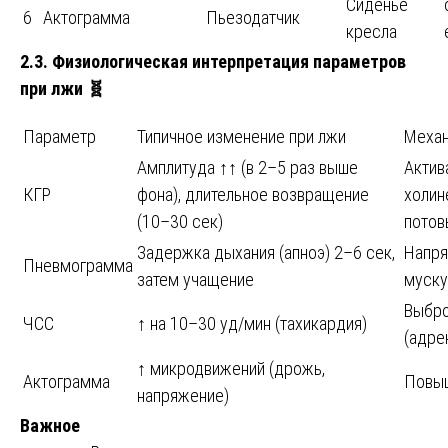
Сиденье
6
Актограмма
Пьезодатчик
кресла
2.3. Физиологическая интерпретация параметров
при лжи
🧬
Параметр
Типичное изменение при лжи
Меха
Амплитуда ↑↑ (в 2–5 раз выше
Актив
КГР
фона), длительное возвращение
холин
(10–30 сек)
потов
Задержка дыхания (апноэ) 2–6 сек,
Напря
Пневмограмма
затем учащение
муску
Выбро
ЧСС
↑ на 10–30 уд/мин (тахикардия)
(адре
↑ микродвижений (дрожь,
Актограмма
Повыш
напряжение)
Важное