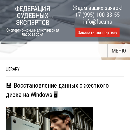
Skip
Ждем ваших заявок!
ФЕДЕРАЦИЯ
to
+7 (995) 100-33-55
СУДЕБНЫХ
content
info@fse.ms
ЭКСПЕРТОВ
Экспертно-криминалистическая
Заказать экспертизу
лаборатория
МЕНЮ
LIBRARY
💾 Восстановление данных с жесткого
диска на Windows 🖥️