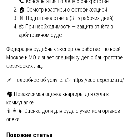
📞 Консультация по делу о банкротстве
🏠 Осмотр квартиры с фотофиксацией
📄 Подготовка отчёта (3–5 рабочих дней)
⚖️ При необходимости — защита отчёта в
арбитражном суде
Федерация судебных экспертов работает по всей
Москве и МО, и знает специфику дел о банкротстве
физических лиц.
📌 Подробнее об услуге: 👉 https://sud-expertiza.ru/
Навигация
🏘️ Независимая оценка квартиры для суда в
коммуналке
по
👨‍👩‍👧 Оценка доли для суда с участием органов
записям
опеки
Похожие статьи