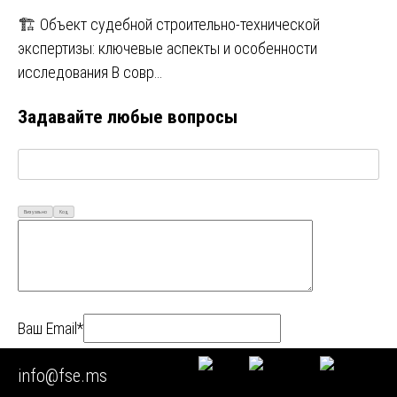
🏗️ Объект судебной строительно-технической
экспертизы: ключевые аспекты и особенности
исследования В совр…
Задавайте любые вопросы
Визуально
Код
Ваш Email*
Ваше имя*
info@fse.ms