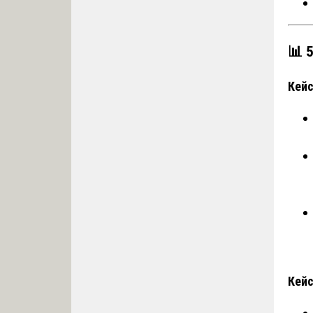
📊 
Кейс
Кейс