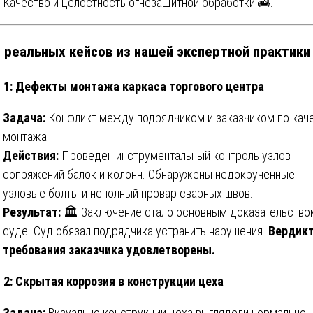
Качество и целостность огнезащитной обработки 🚒.
5 реальных кейсов из нашей экспертной практики
 1: Дефекты монтажа каркаса торгового центра
Задача:
Конфликт между подрядчиком и заказчиком по кач
монтажа.
Действия:
Проведен инструментальный контроль узлов
сопряжений балок и колонн. Обнаружены недокрученные
узловые болты и неполный провар сварных швов.
Результат:
🏛️ Заключение стало основным доказательство
суде. Суд обязал подрядчика устранить нарушения.
Вердикт
требования заказчика удовлетворены.
 2: Скрытая коррозия в конструкции цеха
Задача:
Визуально конструкции цеха выглядели нормально, 