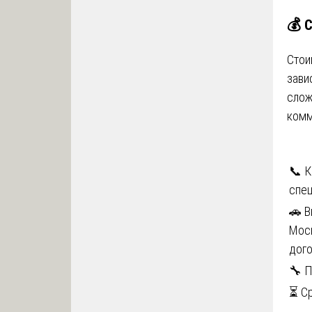
💰 
Стои
зави
слож
комм
📞 К
спе
🚗 В
Моск
дого
🔧 
⏳ С