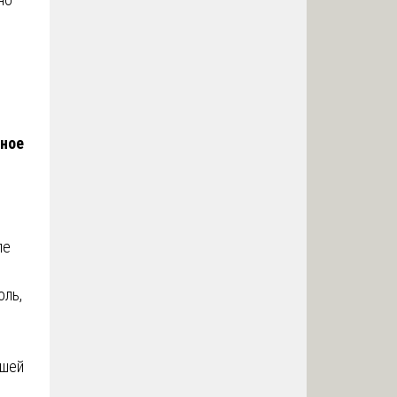
ное
ле
оль,
йшей