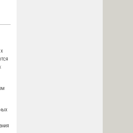
Их
ются
:
ом
ных
ания