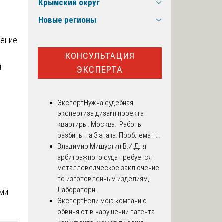
Крымский округ
Новые регионы
ление
КОНСУЛЬТАЦИЯ
и
ЭКСПЕРТА
Эксперт
Нужна судебная
экспертиза дизайн проекта
квартиры. Москва. Работы
разбиты на 3 этапа. Проблема н...
Владимир Мишустин В.И.
Для
арбитражного суда требуется
металловедческое заключение
по изготовленным изделиям,
Лабораторн...
ами
Эксперт
Если мою компанию
обвиняют в нарушении патента