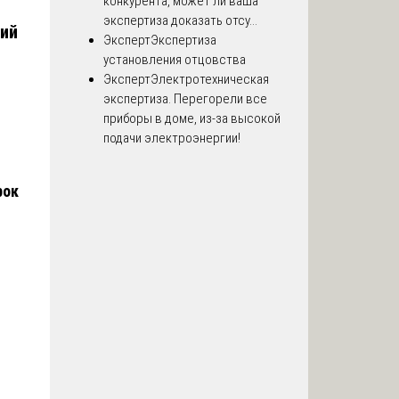
конкурента, может ли ваша
экспертиза доказать отсу...
ий
Эксперт
Экспертиза
установления отцовства
Эксперт
Электротехническая
экспертиза. Перегорели все
приборы в доме, из-за высокой
о
подачи электроэнергии!
рок