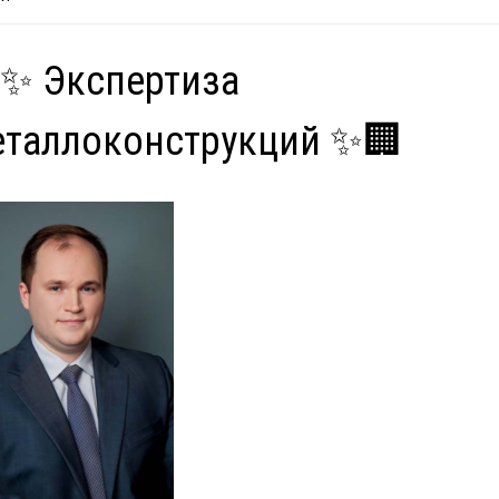
✨ Экспертиза
еталлоконструкций ✨🏢