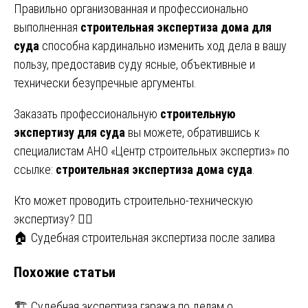
Правильно организованная и профессионально
выполненная
строительная экспертиза дома для
суда
способна кардинально изменить ход дела в вашу
пользу, предоставив суду ясные, объективные и
технически безупречные аргументы.
Заказать профессиональную
строительную
экспертизу для суда
вы можете, обратившись к
специалистам АНО «Центр строительных экспертиз» по
ссылке:
строительная экспертиза дома суда
.
Навигация
Кто может проводить строительно-техническую
экспертизу? 👷‍♂️
по
🏠 Судебная строительная экспертиза после залива
записям
Похожие статьи
🏗️ Судебная экспертиза гаража по делам о