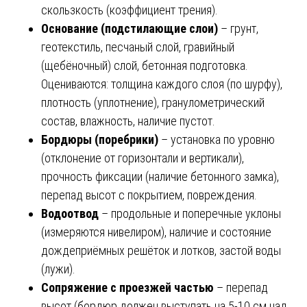
скользкость (коэффициент трения).
Основание (подстилающие слои)
– грунт,
геотекстиль, песчаный слой, гравийный
(щебёночный) слой, бетонная подготовка.
Оцениваются: толщина каждого слоя (по шурфу),
плотность (уплотнение), гранулометрический
состав, влажность, наличие пустот.
Бордюры (поребрики)
– установка по уровню
(отклонение от горизонтали и вертикали),
прочность фиксации (наличие бетонного замка),
перепад высот с покрытием, повреждения.
Водоотвод
– продольные и поперечные уклоны
(измеряются нивелиром), наличие и состояние
дождеприёмных решёток и лотков, застой воды
(лужи).
Сопряжение с проезжей частью
– перепад
высот (бордюр должен выступать на 5-10 см над