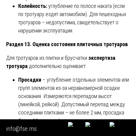
Колейность:
углубление по полосе наката (если
по тротуару ездят автомобили). Для пешеходных
тротуаров – недопустима, свидетельствует о
нарушении эксплуатации.
Раздел 13. Оценка состояния плиточных тротуаров
Для тротуаров из плитки и брусчатки
экспертиза
тротуара
дополнительно оценивает:
Просадки
– углубление отдельных элементов или
групп элементов из-за неравномерной осадки
основания. Измеряются перепадом высот
(линейкой, рейкой). Допустимый перепад между
соседними плитками – не более 2 мм, просадка
более 10 мм – дефект.
info@fse.ms
Выкрашивание углов и сколы
– часто из-за