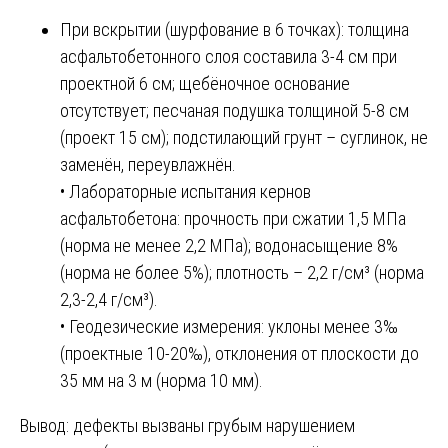
При вскрытии (шурфование в 6 точках): толщина
асфальтобетонного слоя составила 3-4 см при
проектной 6 см; щебёночное основание
отсутствует; песчаная подушка толщиной 5-8 см
(проект 15 см); подстилающий грунт – суглинок, не
заменён, переувлажнён.
• Лабораторные испытания кернов
асфальтобетона: прочность при сжатии 1,5 МПа
(норма не менее 2,2 МПа); водонасыщение 8%
(норма не более 5%); плотность – 2,2 г/см³ (норма
2,3-2,4 г/см³).
• Геодезические измерения: уклоны менее 3‰
(проектные 10-20‰), отклонения от плоскости до
35 мм на 3 м (норма 10 мм).
Вывод: дефекты вызваны грубым нарушением