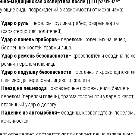
бно-медицинская экспертиза после ДТП
различает
ующие виды повреждений в зависимости от механизма:
Удар о руль
– перелом грудины, рёбер, разрыв аорты
(характерно для водителей).
Удар о панель приборов
– переломы коленных чашечек,
бедренных костей, травмы лица.
Удар о ремень безопасности
– кровоподтёк и ссадина по х
ремня, перелом ключицы.
Удар о подушку безопасности
– ссадины и кровоподтёки ли
шеи, иногда переломы лицевого скелета.
Наезд на пешехода
– характерные повреждения: бампер-
перелом (перелом голени), травма головы при ударе о капот,
вторичный удар о дорогу.
Падение из автомобиля
– ссадины, кровоподтёки, перелом
конечностей.
ерт определяет, соответствуют ли повреждения заявленному