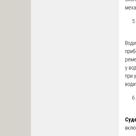
меха
Води
приб
реме
у во
при 
води
Суде
вклю