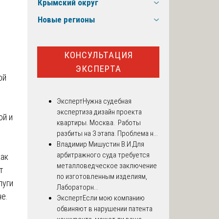
Крымский округ
Новые регионы
КОНСУЛЬТАЦИЯ
ЭКСПЕРТА
ой
Эксперт
Нужна судебная
и
экспертиза дизайн проекта
ой и
квартиры. Москва. Работы
разбиты на 3 этапа. Проблема н...
Владимир Мишустин В.И.
Для
арбитражного суда требуется
как
металловедческое заключение
т
по изготовленным изделиям,
луги
Лабораторн...
е.
Эксперт
Если мою компанию
обвиняют в нарушении патента