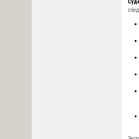
Суде
след
Эксп