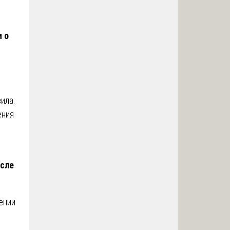
и о
ила:
ения
осле
ении