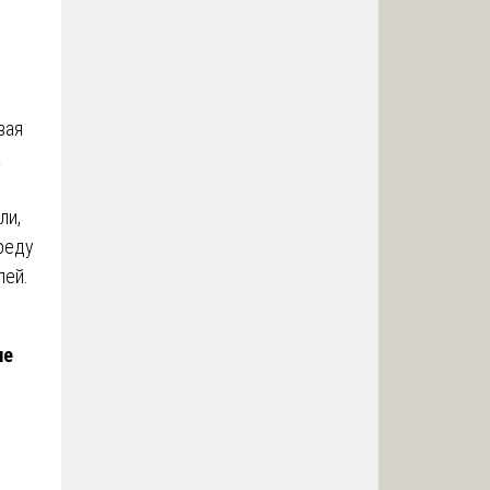
вая
а
ли,
вреду
лей.
ле