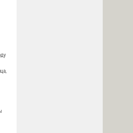
оду
ца,
ы