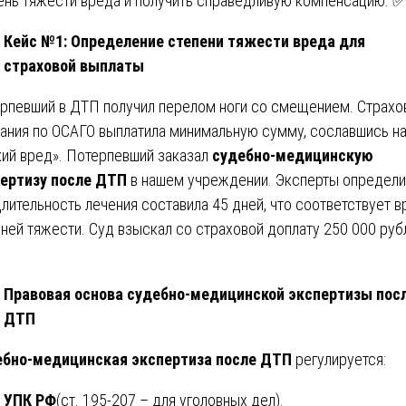
ень тяжести вреда и получить справедливую компенсацию. ✅
Кейс №1: Определение степени тяжести вреда для
страховой выплаты
рпевший в ДТП получил перелом ноги со смещением. Страхо
ания по ОСАГО выплатила минимальную сумму, сославшись н
кий вред». Потерпевший заказал
судебно-медицинскую
ертизу после ДТП
в нашем учреждении. Эксперты определи
длительность лечения составила 45 дней, что соответствует 
ней тяжести. Суд взыскал со страховой доплату 250 000 руб
Правовая основа судебно-медицинской экспертизы пос
ДТП
бно-медицинская экспертиза после ДТП
регулируется:
УПК РФ
(ст. 195-207 – для уголовных дел).