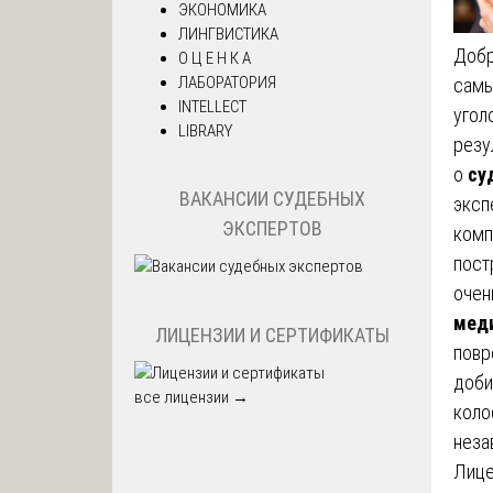
ЭКОНОМИКА
ЛИНГВИСТИКА
Добр
О Ц Е Н К А
ЛАБОРАТОРИЯ
самы
INTELLECT
угол
LIBRARY
резу
о
су
ВАКАНСИИ СУДЕБНЫХ
эксп
ЭКСПЕРТОВ
комп
пост
очен
мед
ЛИЦЕНЗИИ И СЕРТИФИКАТЫ
повр
доби
все лицензии →
коло
неза
Лице