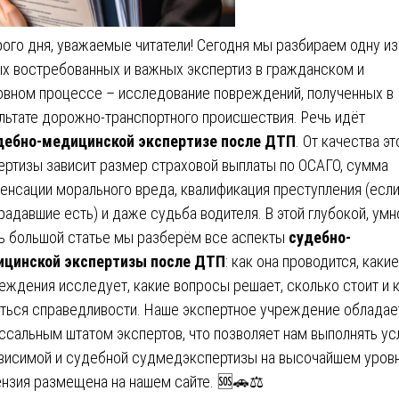
ого дня, уважаемые читатели! Сегодня мы разбираем одну из
х востребованных и важных экспертиз в гражданском и
овном процессе – исследование повреждений, полученных в
льтате дорожно-транспортного происшествия. Речь идёт
дебно-медицинской экспертизе после ДТП
. От качества эт
ертизы зависит размер страховой выплаты по ОСАГО, сумма
енсации морального вреда, квалификация преступления (есл
радавшие есть) и даже судьба водителя. В этой глубокой, умн
ь большой статье мы разберём все аспекты
судебно-
ицинской экспертизы после ДТП
: как она проводится, какие
еждения исследует, какие вопросы решает, сколько стоит и 
ться справедливости. Наше экспертное учреждение обладае
ссальным штатом экспертов, что позволяет нам выполнять ус
висимой и судебной судмедэкспертизы на высочайшем уровн
нзия размещена на нашем сайте. 🆘🚗⚖️