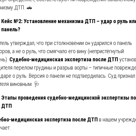
низму ДТП. 🚗
Кейс №2: Установление механизма ДТП – удар о руль ил
панель?
тель утверждал, что при столкновении он ударился о панель
оров, а не о руль, что смягчало его вину (непристёгнутый
нь).
Судебно-медицинская экспертиза после ДТП
установ
дителя перелом грудины и разрыв аорты – типичные поврежд
ударе о руль. Версия о панели не подтвердилась. Суд признал
теля виновным. 🩺
Этапы проведения судебно-медицинской экспертизы п
ДТП
бно-медицинская экспертиза после ДТП
в нашем учрежд
чает: