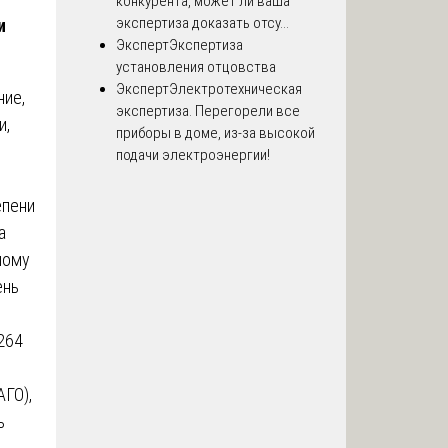
конкурента, может ли ваша
экспертиза доказать отсу...
и
Эксперт
Экспертиза
установления отцовства
Эксперт
Электротехническая
ние,
экспертиза. Перегорели все
и,
приборы в доме, из-за высокой
подачи электроэнергии!
епени
а
ному
ень
264
ГО),
ь