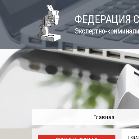
Skip
to
ФЕДЕРАЦИЯ 
content
Экспертно-криминали
Главная
LIBRA