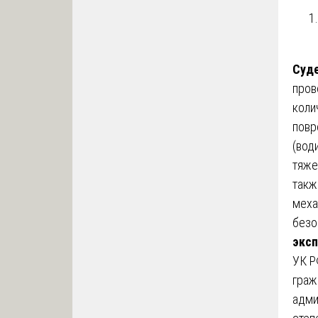
Суде
пров
коли
повр
(вод
тяже
такж
меха
безо
эксп
УК Р
граж
адми