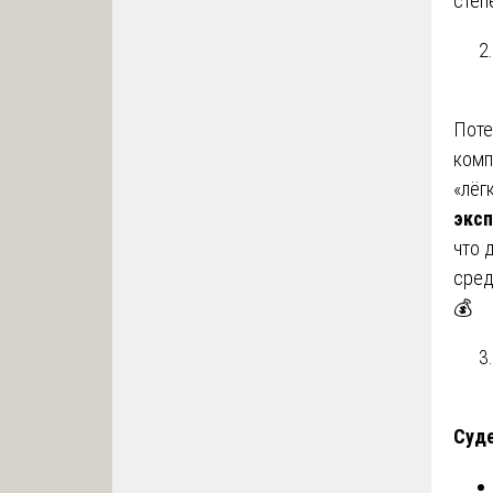
степ
Поте
комп
«лёг
эксп
что 
сред
💰
Суде