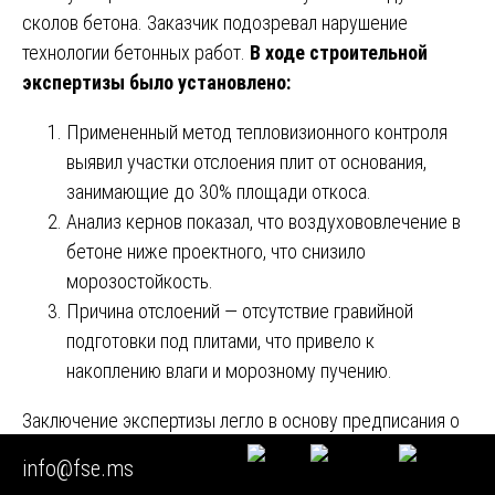
сколов бетона. Заказчик подозревал нарушение
технологии бетонных работ.
В ходе строительной
экспертизы было установлено:
Примененный метод тепловизионного контроля
выявил участки отслоения плит от основания,
занимающие до 30% площади откоса.
Анализ кернов показал, что воздухововлечение в
бетоне ниже проектного, что снизило
морозостойкость.
Причина отслоений — отсутствие гравийной
подготовки под плитами, что привело к
накоплению влаги и морозному пучению.
Заключение экспертизы легло в основу предписания о
проведении ремонтных работ с демонтажем аварийных
info@fse.ms
плит, устройством обратного фильтра и