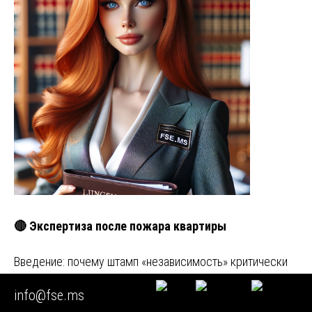
🔴 Экспертиза после пожара квартиры
Введение: почему штамп «независимость» критически
важен для суда и страховых В современном
info@fse.ms
строительном мире конфликты м…