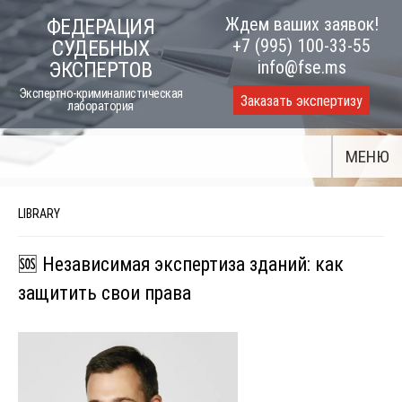
Skip
Ждем ваших заявок!
ФЕДЕРАЦИЯ
to
+7 (995) 100-33-55
СУДЕБНЫХ
content
info@fse.ms
ЭКСПЕРТОВ
Экспертно-криминалистическая
Заказать экспертизу
лаборатория
МЕНЮ
LIBRARY
🆘 Независимая экспертиза зданий: как
защитить свои права