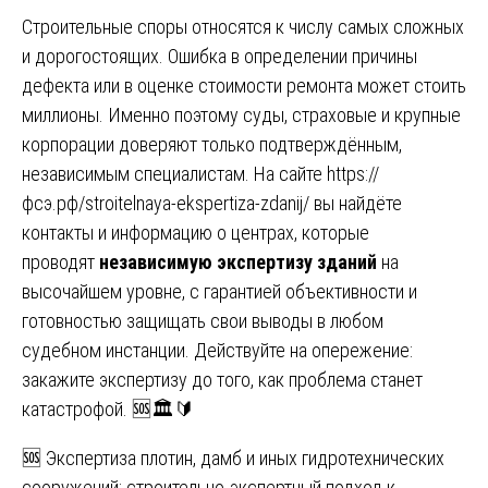
Строительные споры относятся к числу самых сложных
и дорогостоящих. Ошибка в определении причины
дефекта или в оценке стоимости ремонта может стоить
миллионы. Именно поэтому суды, страховые и крупные
корпорации доверяют только подтверждённым,
независимым специалистам. На сайте
https://
фсэ.рф/stroitelnaya-ekspertiza-zdanij/
вы найдёте
контакты и информацию о центрах, которые
проводят
независимую экспертизу зданий
на
высочайшем уровне, с гарантией объективности и
готовностью защищать свои выводы в любом
судебном инстанции. Действуйте на опережение:
закажите экспертизу до того, как проблема станет
катастрофой. 🆘🏛️🔰
Навигация
🆘 Экспертиза плотин, дамб и иных гидротехнических
сооружений: строительно-экспертный подход к