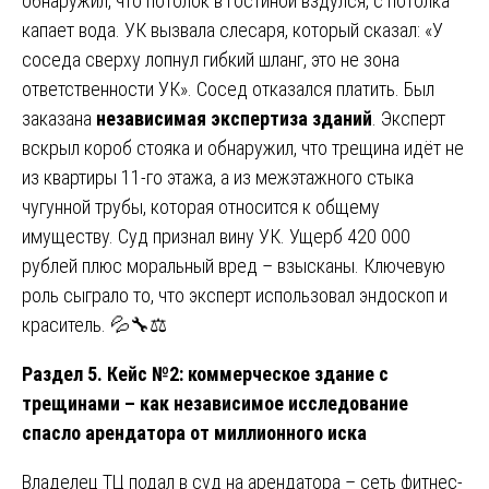
обнаружил, что потолок в гостиной вздулся, с потолка
капает вода. УК вызвала слесаря, который сказал: «У
соседа сверху лопнул гибкий шланг, это не зона
ответственности УК». Сосед отказался платить. Был
заказана
независимая экспертиза зданий
. Эксперт
вскрыл короб стояка и обнаружил, что трещина идёт не
из квартиры 11-го этажа, а из межэтажного стыка
чугунной трубы, которая относится к общему
имуществу. Суд признал вину УК. Ущерб 420 000
рублей плюс моральный вред – взысканы. Ключевую
роль сыграло то, что эксперт использовал эндоскоп и
краситель. 💦🔧⚖️
Раздел 5. Кейс №2: коммерческое здание с
трещинами – как независимое исследование
спасло арендатора от миллионного иска
Владелец ТЦ подал в суд на арендатора – сеть фитнес-