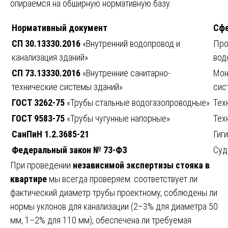
опираемся на обширную нормативную базу.
Нормативный документ
Сфе
СП 30.13330.2016
«Внутренний водопровод и
Про
канализация зданий»
вод
СП 73.13330.2016
«Внутренние санитарно-
Мон
технические системы зданий»
сис
ГОСТ 3262-75
«Трубы стальные водогазопроводные»
Тех
ГОСТ 9583-75
«Трубы чугунные напорные»
Тех
СанПиН 1.2.3685-21
Гиг
Федеральный закон № 73-ФЗ
Суд
При проведении
независимой экспертизы стояка в
квартире
мы всегда проверяем: соответствует ли
фактический диаметр трубы проектному, соблюдены ли
нормы уклонов для канализации (2–3% для диаметра 50
мм, 1–2% для 110 мм), обеспечена ли требуемая