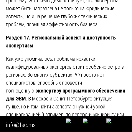
проблему. Этот кейс демонстрирует, что экспертиза
может быть направлена не только на юридические
аспекты, но и на решение глубоких технических
проблем, повышая эффективность бизнеса.
Раздел 17. Региональный аспект и доступность
экспертизы
Как уже упоминалось, проблема нехватки
квалифицированных экспертов стоит особенно остро в
регионах. Во многих субъектах РФ просто нет
специалистов, способных провести
полноценную
экспертизу программного обеспечения
для ЭВМ
. В Москве и Санкт-Петербурге ситуация
лучше, но и там найти эксперта с нужной узкой
специализацией (например, по реверс-инжинирингу или
анализу микросервисов) бывает непросто. Мы
info@fse.ms
осознаем эту проблему и предлагаем свои услуги на