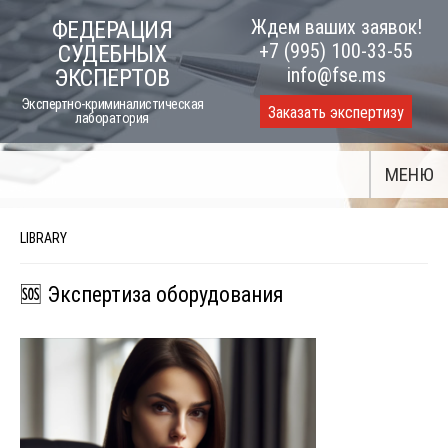
Skip
Ждем ваших заявок!
ФЕДЕРАЦИЯ
to
+7 (995) 100-33-55
СУДЕБНЫХ
content
info@fse.ms
ЭКСПЕРТОВ
Экспертно-криминалистическая
Заказать экспертизу
лаборатория
МЕНЮ
LIBRARY
🆘 Экспертиза оборудования