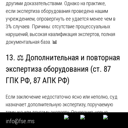
другими доказательствами. Однако на практике,
если экспертиза оборудования проведена нашим
учреждением, опровергнуть ее удается менее чем в
3% случаев. Причины: отсутствие процессуальных
нарушений, высокая квалификация экспертов, полная
документальная база. 📊
13. ⚖️ Дополнительная и повторная
экспертиза оборудования (ст. 87
ГПК РФ, 87 АПК РФ)
Если заключение недостаточно ясно или неполно, суд
назначает дополнительную экспертизу, поручаемую
тому же или другому эксперту. Основания: новые
вопросы, необходимость исследования
info@fse.ms
дополнительных материалов, неясность выводов.