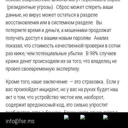
(резидентные угрозы). Сброс может стереть ваши
данные, но вирус может остаться в разделе
восстановления или в системном разделе. Вы
потеряете время и деньги, а мошенники продолжат
получать доступ к вашим новым паролям. Анализ
показал, что стоимость качественной проверки в сотни
раз ниже, чем потенциальные убытки. В 98% случаев
кражи денег происходили из-за того, что владелец не
провел своевременную экспертизу.
Кроме того, наше заключение — это страховка. Если у
вас произойдет инцидент, но у вас на руках будет наш
акт о том, что устройство чистое или, наоборот,
содержит вредоносный код, это сильно упростит
разбирательства с банком. Банки часто отказывают в
страховых выплатах, ссылаясь на «неосторожность».
info@fse.ms
Наш документ перекладывает ответственность на