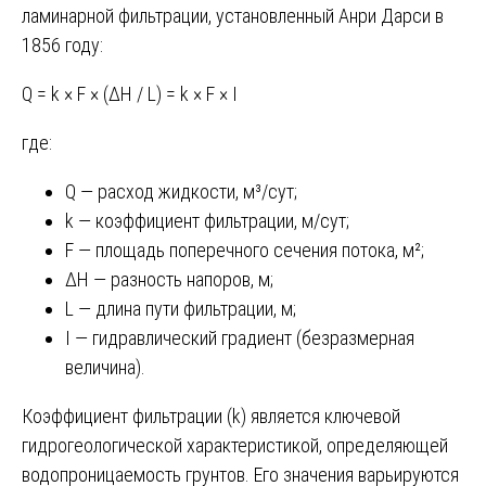
ламинарной фильтрации, установленный Анри Дарси в
1856 году:
Q = k × F × (ΔH / L) = k × F × I
где:
Q — расход жидкости, м³/сут;
k — коэффициент фильтрации, м/сут;
F — площадь поперечного сечения потока, м²;
ΔH — разность напоров, м;
L — длина пути фильтрации, м;
I — гидравлический градиент (безразмерная
величина).
Коэффициент фильтрации (k) является ключевой
гидрогеологической характеристикой, определяющей
водопроницаемость грунтов. Его значения варьируются