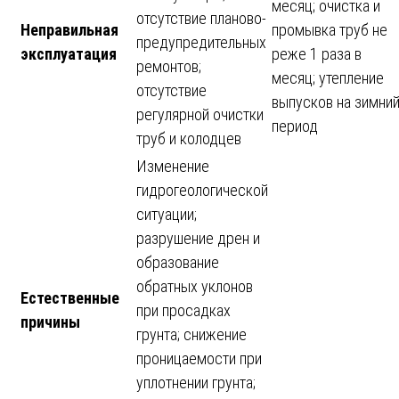
месяц; очистка и
отсутствие планово-
Неправильная
промывка труб не
предупредительных
эксплуатация
реже 1 раза в
ремонтов;
месяц; утепление
отсутствие
выпусков на зимни
регулярной очистки
период
труб и колодцев
Изменение
гидрогеологической
ситуации;
разрушение дрен и
образование
обратных уклонов
Естественные
при просадках
причины
грунта; снижение
проницаемости при
уплотнении грунта;