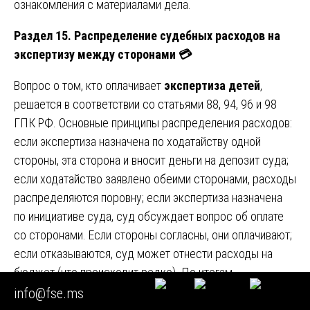
ознакомления с материалами дела.
Раздел 15. Распределение судебных расходов на
экспертизу между сторонами
💳
Вопрос о том, кто оплачивает
экспертиза детей
,
решается в соответствии со статьями 88, 94, 96 и 98
ГПК РФ. Основные принципы распределения расходов:
если экспертиза назначена по ходатайству одной
стороны, эта сторона и вносит деньги на депозит суда;
если ходатайство заявлено обеими сторонами, расходы
распределяются поровну; если экспертиза назначена
по инициативе суда, суд обсуждает вопрос об оплате
со сторонами. Если стороны согласны, они оплачивают;
если отказываются, суд может отнести расходы на
бюджет (что происходит редко). По итогам
рассмотрения дела расходы на экспертизу могут быть
info@fse.ms
взысканы с проигравшей стороны в пользу выигравшей