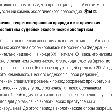
ктивно невозможным, что превращает данный институт в
угольный камень экологического правосудия. 🌍📊⚖️
енезис, теоретико-правовая природа и историческая
оспектива судебной экологической экспертизы
бная экологическая экспертиза как самостоятельный класс
бных экспертиз сформировалась в Российской Федерации
нительно недавно — в конце XX — начале XXI века, что напря
ано с развитием экологического законодательства (принятие
рального закона «Об охране окружающей среды» в 2002 год
ого, Земельного, Лесного кодексов в новой редакции),
лением специализированных природоохранных прокуратур и
огических судов (в ряде регионов), а также осознанием
ложной необходимости в использовании естественно-научны
дов для доказывания экологических преступлений и
онарушений. До этого периода экологические споры разреша