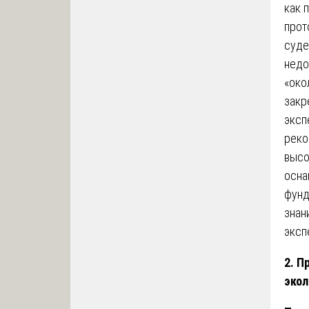
как 
прот
суде
недо
«око
закр
эксп
реко
высо
осна
фунд
знан
эксп
2. П
экол