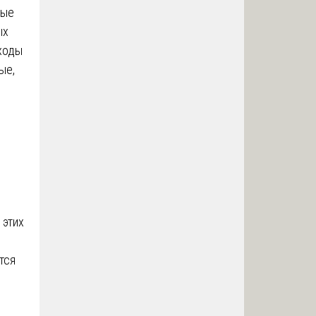
ные
ых
тходы
ые,
 этих
тся