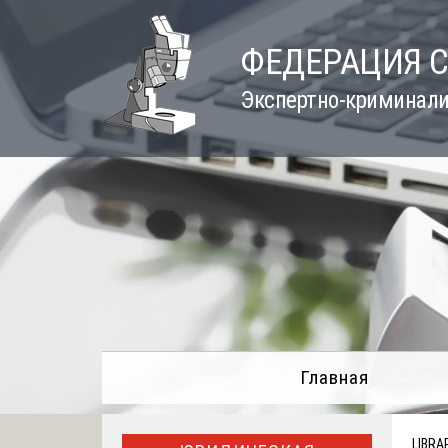
Skip
to
ФЕДЕРАЦИЯ 
content
Экспертно-криминали
Главная
LIBRA