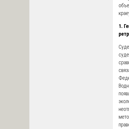
объе
крае
1. Г
ретр
Суде
суде
срав
связ
Феде
Водн
появ
экол
неот
мето
прав