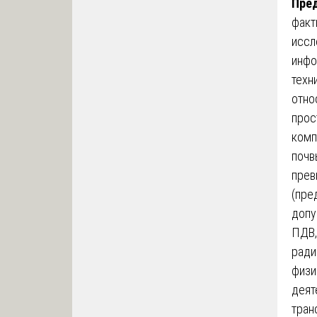
Пре
факт
иссл
инфо
техн
отно
прос
комп
почв
прев
(пре
допу
ПДВ,
ради
физи
деят
тран