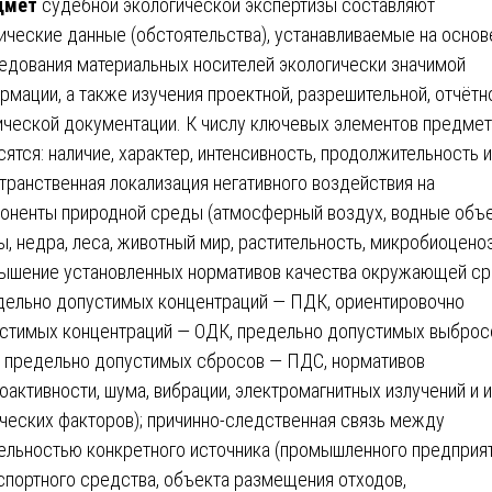
дмет
судебной экологической экспертизы составляют
ические данные (обстоятельства), устанавливаемые на основ
едования материальных носителей экологически значимой
рмации, а также изучения проектной, разрешительной, отчётн
ической документации. К числу ключевых элементов предмет
сятся: наличие, характер, интенсивность, продолжительность и
транственная локализация негативного воздействия на
оненты природной среды (атмосферный воздух, водные объе
ы, недра, леса, животный мир, растительность, микробиоценоз
ышение установленных нормативов качества окружающей с
дельно допустимых концентраций — ПДК, ориентировочно
стимых концентраций — ОДК, предельно допустимых выброс
 предельно допустимых сбросов — ПДС, нормативов
оактивности, шума, вибрации, электромагнитных излучений и 
ческих факторов); причинно-следственная связь между
ельностью конкретного источника (промышленного предприят
спортного средства, объекта размещения отходов,