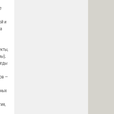
е
ой и
а
кты,
ы);
реды
ов —
иных
ия,