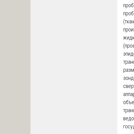
проб
проб
(тка
прои
жидк
(про
эпид
тран
разм
зонд
свер
аппа
объе
тран
ведо
госу