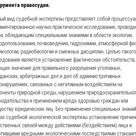
румента правосудия.
ый вид судебной экспертизы представляет собой процессуа
аментированное научно-практическое исследование, провод
м, обладающим специальными знаниями в области экологии,
одопользования, почвоведения, гидрохимии, атмосферной физ
икологии, радиобиологии и смежных дисциплин. Целью такого
едования является установление фактических обстоятельств,
щих значение для правильного разрешения уголовных,
данских, арбитражных дел и дел об административных
онарушениях, связанных с негативным воздействием на
оненты природной среды, нарушением природоохранительно
нодательства и причинением вреда здоровью граждан или
еству юридических лиц. Без применения специальных знаний
ах судебной экологической экспертизы установление причин
ственных связей между действиями (бездействием) лица и
упившими вредными экологическими последствиями станови