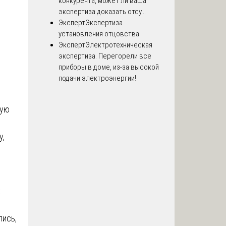
конкурента, может ли ваша
экспертиза доказать отсу...
Эксперт
Экспертиза
установления отцовства
Эксперт
Электротехническая
экспертиза. Перегорели все
приборы в доме, из-за высокой
подачи электроэнергии!
мую
у,
х
лись,