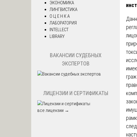
ЭКОНОМИКА
инст
ЛИНГВИСТИКА
О Ц Е Н К А
Данн
ЛАБОРАТОРИЯ
регл
INTELLECT
лицо
LIBRARY
прир
токс
ВАКАНСИИ СУДЕБНЫХ
иссл
ЭКСПЕРТОВ
имею
граж
прав
ЛИЦЕНЗИИ И СЕРТИФИКАТЫ
комп
зако
имущ
все лицензии →
рамк
след
наст