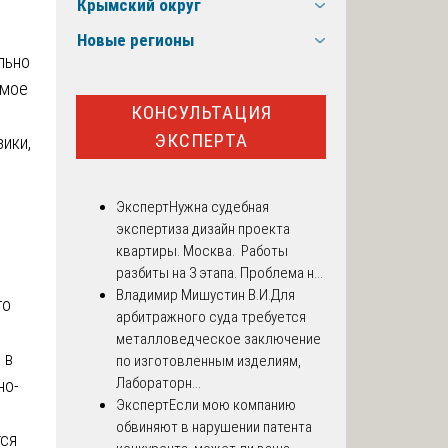
Крымский округ
Новые регионы
льно
имое
КОНСУЛЬТАЦИЯ
ЭКСПЕРТА
ики,
Эксперт
Нужна судебная
экспертиза дизайн проекта
квартиры. Москва. Работы
разбиты на 3 этапа. Проблема н...
Владимир Мишустин В.И.
Для
го
арбитражного суда требуется
металловедческое заключение
 в
по изготовленным изделиям,
Лабораторн...
но-
Эксперт
Если мою компанию
обвиняют в нарушении патента
тся