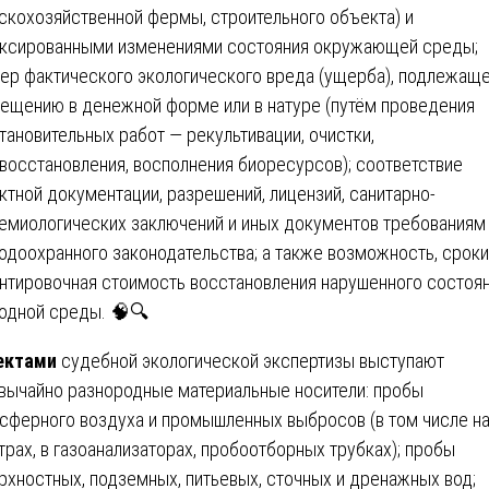
скохозяйственной фермы, строительного объекта) и
ксированными изменениями состояния окружающей среды;
ер фактического экологического вреда (ущерба), подлежащ
ещению в денежной форме или в натуре (путём проведения
тановительных работ — рекультивации, очистки,
восстановления, восполнения биоресурсов); соответствие
ктной документации, разрешений, лицензий, санитарно-
емиологических заключений и иных документов требованиям
одоохранного законодательства; а также возможность, сроки
нтировочная стоимость восстановления нарушенного состоя
одной среды. 🧠🔍
ектами
судебной экологической экспертизы выступают
вычайно разнородные материальные носители: пробы
сферного воздуха и промышленных выбросов (в том числе н
трах, в газоанализаторах, пробоотборных трубках); пробы
рхностных, подземных, питьевых, сточных и дренажных вод;