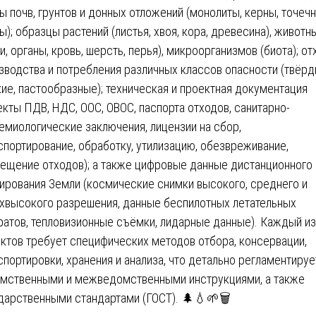
ы почв, грунтов и донных отложений (монолиты, керны, точеч
ы); образцы растений (листья, хвоя, кора, древесина), животн
ни, органы, кровь, шерсть, перья), микроорганизмов (биота); о
зводства и потребления различных классов опасности (твёрд
ие, пастообразные); техническая и проектная документация
екты ПДВ, НДС, ООС, ОВОС, паспорта отходов, санитарно-
емиологические заключения, лицензии на сбор,
спортирование, обработку, утилизацию, обезвреживание,
ещение отходов); а также цифровые данные дистанционного
ирования Земли (космические снимки высокого, среднего и
хвысокого разрешения, данные беспилотных летательных
ратов, тепловизионные съёмки, лидарные данные). Каждый из
ктов требует специфических методов отбора, консервации,
спортировки, хранения и анализа, что детально регламентируе
мственными и межведомственными инструкциями, а также
дарственными стандартами (ГОСТ). 🌲💧🌱🗑️