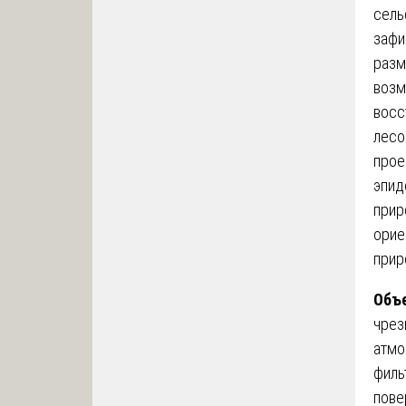
сель
зафи
разм
возм
восс
лесо
прое
эпид
прир
орие
прир
Объ
чрез
атмо
филь
пове