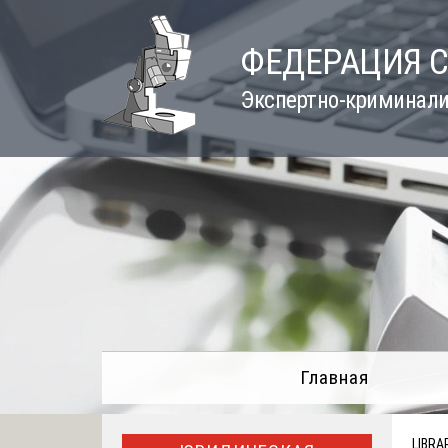
Skip
to
ФЕДЕРАЦИЯ 
content
Экспертно-криминали
Главная
LIBRA