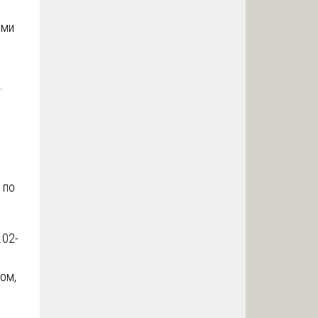
ыми
.
 по
.02-
ром,