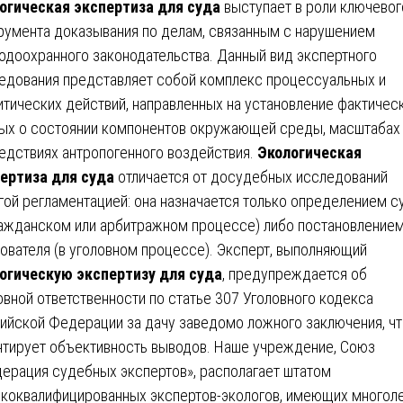
огическая экспертиза для суда
выступает в роли ключевог
румента доказывания по делам, связанным с нарушением
одоохранного законодательства. Данный вид экспертного
едования представляет собой комплекс процессуальных и
итических действий, направленных на установление фактичес
ых о состоянии компонентов окружающей среды, масштабах
едствиях антропогенного воздействия.
Экологическая
ертиза для суда
отличается от досудебных исследований
гой регламентацией: она назначается только определением с
ражданском или арбитражном процессе) либо постановление
ователя (в уголовном процессе). Эксперт, выполняющий
огическую экспертизу для суда
, предупреждается об
овной ответственности по статье 307 Уголовного кодекса
ийской Федерации за дачу заведомо ложного заключения, чт
нтирует объективность выводов. Наше учреждение, Союз
ерация судебных экспертов», располагает штатом
коквалифицированных экспертов-экологов, имеющих многол