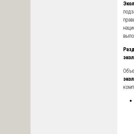
Экол
подз
прав
наци
выпо
Разд
экол
Объе
экол
комп