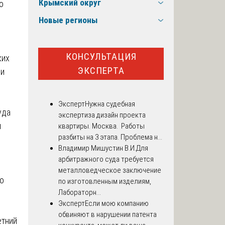
Крымский округ
о
Новые регионы
КОНСУЛЬТАЦИЯ
ких
ЭКСПЕРТА
 и
Эксперт
Нужна судебная
уда
экспертиза дизайн проекта
м
квартиры. Москва. Работы
разбиты на 3 этапа. Проблема н...
Владимир Мишустин В.И.
Для
арбитражного суда требуется
металловедческое заключение
о
по изготовленным изделиям,
Лабораторн...
Эксперт
Если мою компанию
обвиняют в нарушении патента
етний