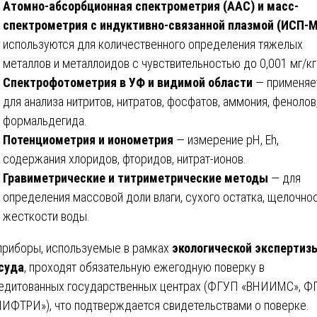
Атомно-абсорбционная спектрометрия (ААС) и масс-
спектрометрия с индуктивно-связанной плазмой (ИСП-
используются для количественного определения тяжелых
металлов и металлоидов с чувствительностью до 0,001 мг/кг
Спектрофотометрия в УФ и видимой области
— применяе
для анализа нитритов, нитратов, фосфатов, аммония, фенолов
формальдегида.
Потенциометрия и ионометрия
— измерение рН, Eh,
содержания хлоридов, фторидов, нитрат-ионов.
Гравиметрические и титриметрические методы
— для
определения массовой доли влаги, сухого остатка, щелочнос
жесткости воды.
приборы, используемые в рамках
экологической экспертиз
суда
, проходят обязательную ежегодную поверку в
едитованных государственных центрах (ФГУП «ВНИИМС», Ф
ИФТРИ»), что подтверждается свидетельствами о поверке.