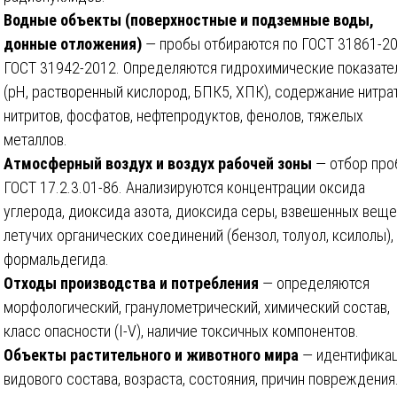
Водные объекты (поверхностные и подземные воды,
донные отложения)
— пробы отбираются по ГОСТ 31861-20
ГОСТ 31942-2012. Определяются гидрохимические показате
(рН, растворенный кислород, БПК5, ХПК), содержание нитрат
нитритов, фосфатов, нефтепродуктов, фенолов, тяжелых
металлов.
Атмосферный воздух и воздух рабочей зоны
— отбор про
ГОСТ 17.2.3.01-86. Анализируются концентрации оксида
углерода, диоксида азота, диоксида серы, взвешенных веще
летучих органических соединений (бензол, толуол, ксилолы),
формальдегида.
Отходы производства и потребления
— определяются
морфологический, гранулометрический, химический состав,
класс опасности (I-V), наличие токсичных компонентов.
Объекты растительного и животного мира
— идентифика
видового состава, возраста, состояния, причин повреждения