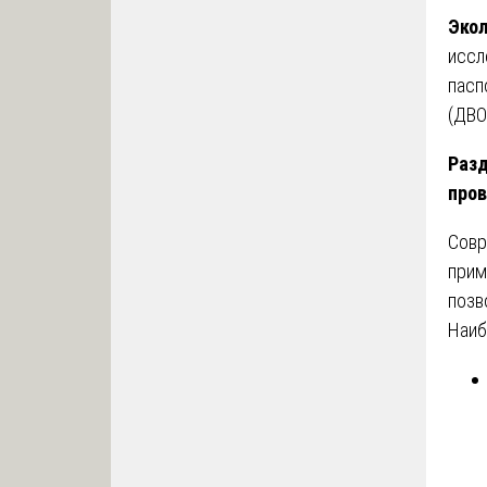
Экол
иссл
пасп
(ДВО
Разд
пров
Сов
прим
позв
Наиб