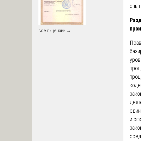
опыт
Разд
прои
все лицензии →
Прав
бази
уров
проц
проц
коде
зако
деят
един
и оф
зако
сред