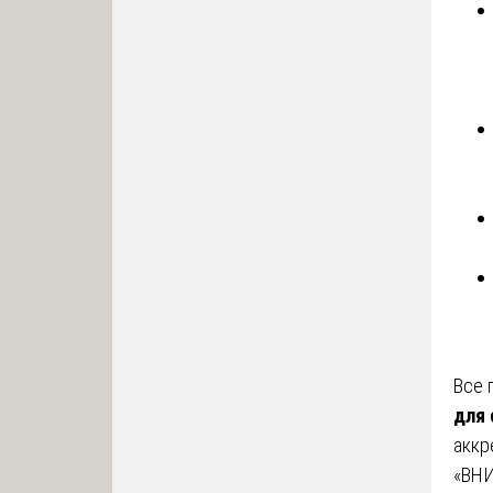
Все 
для 
аккр
«ВНИ