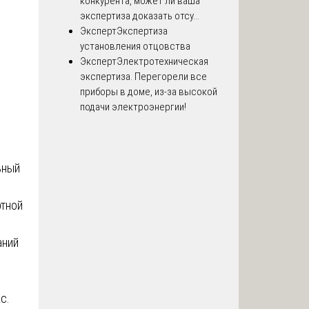
конкурента, может ли ваша
экспертиза доказать отсу...
Эксперт
Экспертиза
установления отцовства
Эксперт
Электротехническая
экспертиза. Перегорели все
приборы в доме, из-за высокой
подачи электроэнергии!
ьный
ртной
аний
с.