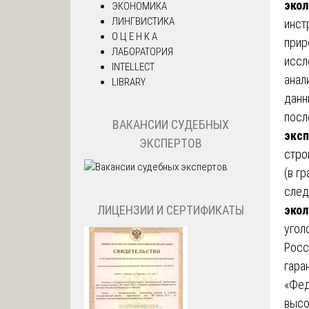
экол
ЭКОНОМИКА
ЛИНГВИСТИКА
инст
О Ц Е Н К А
прир
ЛАБОРАТОРИЯ
иссл
INTELLECT
анал
LIBRARY
данн
посл
ВАКАНСИИ СУДЕБНЫХ
эксп
ЭКСПЕРТОВ
стро
(в г
след
ЛИЦЕНЗИИ И СЕРТИФИКАТЫ
экол
угол
Росс
гара
«Фед
высо