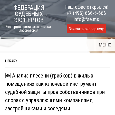
Skip
Наш офис открылся!
ФЕДЕРАЦИЯ
to
+7 (495) 666-5-666
СУДЕБНЫХ
content
info@fse.ms
ЭКСПЕРТОВ
Экспертно-криминалистическая
Заказать экспертизу
лаборатория
МЕНЮ
LIBRARY
🆘 Анализ плесени (грибков) в жилых
помещениях как ключевой инструмент
судебной защиты прав собственников при
спорах с управляющими компаниями,
застройщиками и соседями