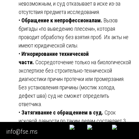
невозможным, и суд отказывает в иске из-за
отсутствия предмета исследования.
•
Обращение к непрофессионалам.
Вызов
бригады «по выведению плесени», которая
проводит обработку без взятия проб. Их акты не
имеют юридической силы.
•
Игнорирование технической
части.
Сосредоточение только на биологической
экспертизе без строительно-технической
диагностики причин протечки или промерзания.
Без установления причины (мостик холода,
дефект шва) суд не сможет определить
ответчика.
•
Затягивание с обращением в суд.
Срок
исковой давности по таким делам составляет 3
года, и если плесень появилась давно, могут
info@fse.ms
возникнуть проблемы с доказыванием вины