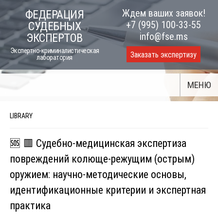
Skip
Ждем ваших заявок!
ФЕДЕРАЦИЯ
to
+7 (995) 100-33-55
СУДЕБНЫХ
content
info@fse.ms
ЭКСПЕРТОВ
Экспертно-криминалистическая
Заказать экспертизу
лаборатория
МЕНЮ
LIBRARY
🆘 🟥 Судебно-медицинская экспертиза
повреждений колюще-режущим (острым)
оружием: научно-методические основы,
идентификационные критерии и экспертная
практика