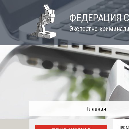
Skip
to
ФЕДЕРАЦИЯ 
content
Экспертно-криминали
Главная
LIBRA