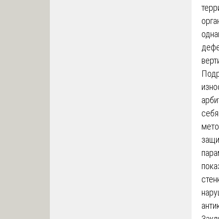
терр
орга
одна
дефе
верт
Подр
изно
арби
себя
мето
защи
пара
пока
стен
нару
анти
Закл