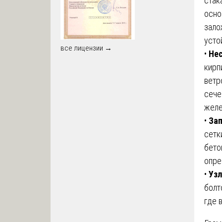
стак
осно
зало
усто
все лицензии →
•
Нес
кирп
ветр
сече
желе
•
Зап
сетк
бето
опре
•
Узл
болт
где 