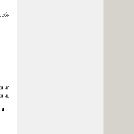
себя
ания
аниц.
 и