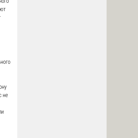
ного
уют
т
ьного
ону
с не
ли