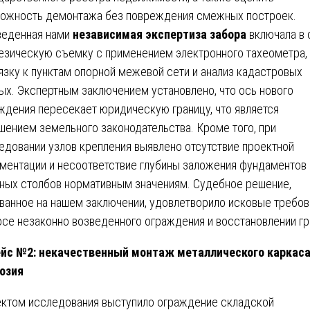
ожность демонтажа без повреждения смежных построек.
еденная нами
независимая экспертиза забора
включала в 
езическую съемку с применением электронного тахеометра,
язку к пунктам опорной межевой сети и анализ кадастровых
ых. Экспертным заключением установлено, что ось нового
ждения пересекает юридическую границу, что является
шением земельного законодательства. Кроме того, при
едовании узлов крепления выявлено отсутствие проектной
ментации и несоответствие глубины заложения фундаментов
ных столбов нормативным значениям. Судебное решение,
ванное на нашем заключении, удовлетворило исковые требов
осе незаконно возведенного ограждения и восстановлении гр
йс №2: некачественный монтаж металлического каркаса
озия
ктом исследования выступило ограждение складской