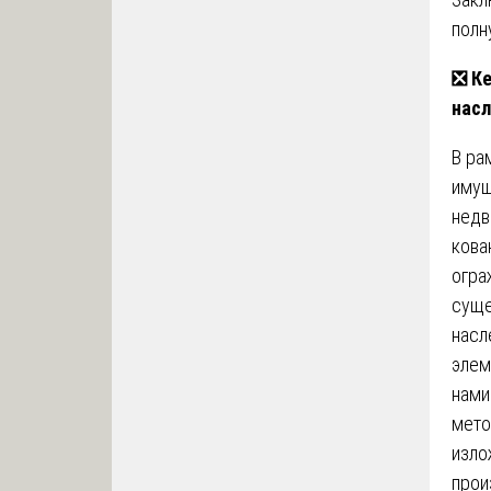
полн
❎
Ке
нас
В ра
имущ
недв
кова
огра
суще
насл
элем
нам
мето
изло
прои