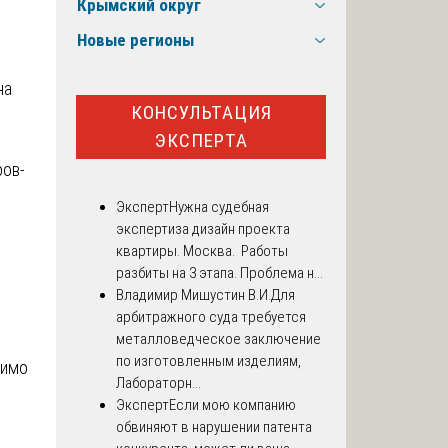
Крымский округ
Новые регионы
на
КОНСУЛЬТАЦИЯ
ЭКСПЕРТА
ров-
Эксперт
Нужна судебная
экспертиза дизайн проекта
квартиры. Москва. Работы
разбиты на 3 этапа. Проблема н...
Владимир Мишустин В.И.
Для
арбитражного суда требуется
металловедческое заключение
по изготовленным изделиям,
димо
Лабораторн...
Эксперт
Если мою компанию
обвиняют в нарушении патента