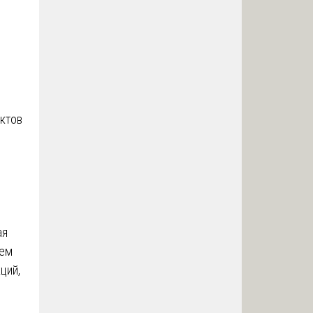
ктов
ая
ием
ций,