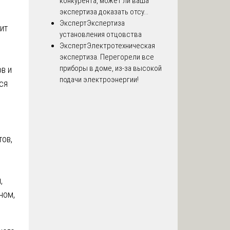
конкурента, может ли ваша
экспертиза доказать отсу...
Эксперт
Экспертиза
ит
установления отцовства
Эксперт
Электротехническая
экспертиза. Перегорели все
приборы в доме, из-за высокой
в и
подачи электроэнергии!
ся
тов,
,
ном,