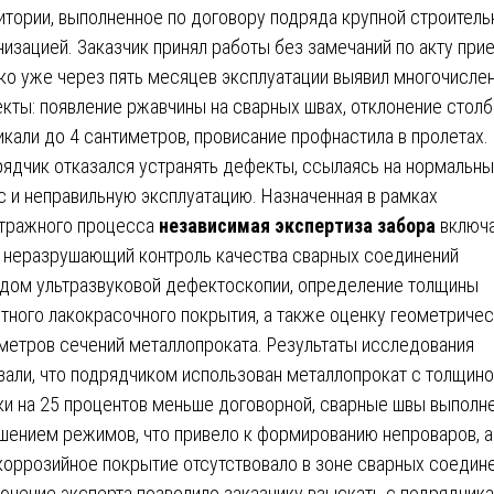
итории, выполненное по договору подряда крупной строитель
низацией. Заказчик принял работы без замечаний по акту при
ко уже через пять месяцев эксплуатации выявил многочисле
кты: появление ржавчины на сварных швах, отклонение столб
икали до 4 сантиметров, провисание профнастила в пролетах.
ядчик отказался устранять дефекты, ссылаясь на нормальны
с и неправильную эксплуатацию. Назначенная в рамках
тражного процесса
независимая экспертиза забора
включа
 неразрушающий контроль качества сварных соединений
дом ультразвуковой дефектоскопии, определение толщины
тного лакокрасочного покрытия, а также оценку геометриче
метров сечений металлопроката. Результаты исследования
зали, что подрядчиком использован металлопрокат с толщин
ки на 25 процентов меньше договорной, сварные швы выполн
шением режимов, что привело к формированию непроваров, а
коррозийное покрытие отсутствовало в зоне сварных соедине
ючение эксперта позволило заказчику взыскать с подрядчика