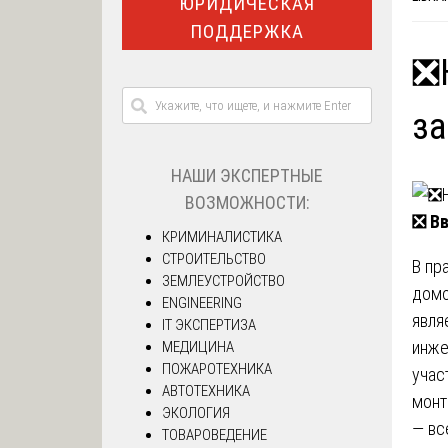
ЮРИДИЧЕСКАЯ
ПОДДЕРЖКА
❎
за
НАШИ ЭКСПЕРТНЫЕ
ВОЗМОЖНОСТИ:
❎
Вв
КРИМИНАЛИСТИКА
СТРОИТЕЛЬСТВО
В пр
ЗЕМЛЕУСТРОЙСТВО
домо
ENGINEERING
явля
IT ЭКСПЕРТИЗА
инже
МЕДИЦИНА
ПОЖАРОТЕХНИКА
учас
АВТОТЕХНИКА
монт
ЭКОЛОГИЯ
— вс
ТОВАРОВЕДЕНИЕ