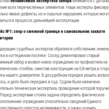
отная
независимая экспертиза забора
начинается с деталь
ения всех перечисленных элементов. Наши эксперты фиксир
олько явные дефекты, но и скрытые нарушения, которые могу
виться в процессе дальнейшей эксплуатации.
йс №1: спор о смежной границе и самовольном захвате
итории
дерацию судебных экспертов обратился собственник земел
тка в коттеджном поселке. Сосед демонтировал старый
вянный забор и возвел новое ограждение из профнастила на
ллических столбах, сместив конструкцию на 0,8 метра в стор
тка нашего доверителя. В досудебном порядке решить вопро
ось, и дело было передано в суд. Судом была назначена
ительно-техническая экспертиза, проведение которой поручи
 Перед экспертами стояла задача определить фактическое
оположение ограждения относительно сведений Единого
дарственного реестра недвижимости, а также оценить