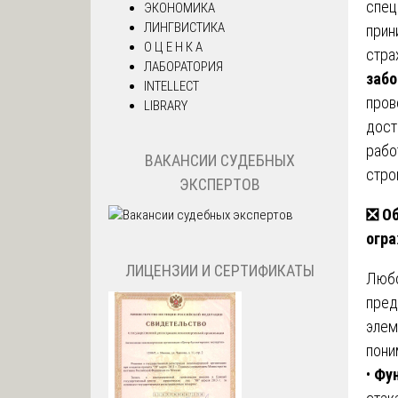
спец
ЭКОНОМИКА
ЛИНГВИСТИКА
прин
О Ц Е Н К А
стра
ЛАБОРАТОРИЯ
забо
INTELLECT
пров
LIBRARY
дост
рабо
ВАКАНСИИ СУДЕБНЫХ
стро
ЭКСПЕРТОВ
❎
Об
огр
ЛИЦЕНЗИИ И СЕРТИФИКАТЫ
Любо
пред
элем
пони
•
Фун