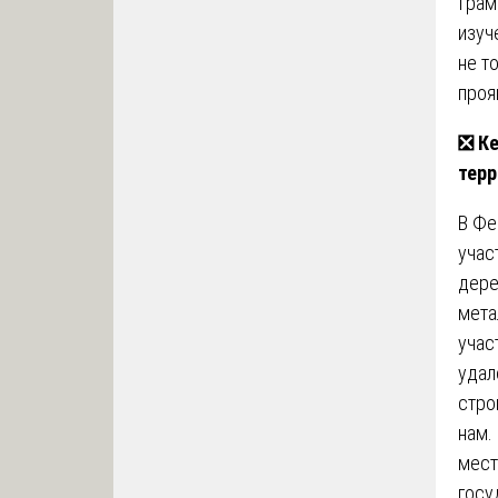
Грам
изуч
не т
проя
❎
Ке
терр
В Фе
учас
дере
мета
учас
удал
стро
нам.
мест
госу