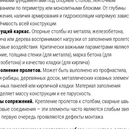
анными фундаментами под опорные столбы, ленточным
ванием по периметру или монолитными блоками. От глубины
жения, наличия армирования и гидроизоляции напрямую завис
йчивость всей конструкции.
ущий каркас.
Опорные столбы из металла, железобетона,
ича или дерева воспринимают нагрузки от заполнения пролето
овые воздействия. Критически важными параметрами являют
ние, толщина стенки (для металла), марка бетона (для
зобетона) и качество кладки (для кирпича).
олнение пролетов.
Может быть выполнено из профнастила,
и-рабицы, деревянных досок, металлических кованых элемен
нных панелей или кирпичной кладки. Материал заполнения
деляет массу конструкции и ее парусность.
ы сопряжений.
Крепление пролетов к столбам, сварные швы
овые соединения — эти элементы часто являются слабым зве
в первую очередь проявляются дефекты монтажа.