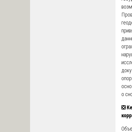
возм
Пров
геод
прив
данн
огра
нару
иссл
доку
опор
осно
о сн
❎
Ке
корр
Объе