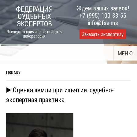
Skip
Ждем ваших заявок!
ФЕДЕРАЦИЯ
to
+7 (995) 100-33-55
СУДЕБНЫХ
content
info@fse.ms
ЭКСПЕРТОВ
Экспертно-криминалистическая
Заказать экспертизу
лаборатория
МЕНЮ
LIBRARY
▶️ Оценка земли при изъятии: судебно-
экспертная практика