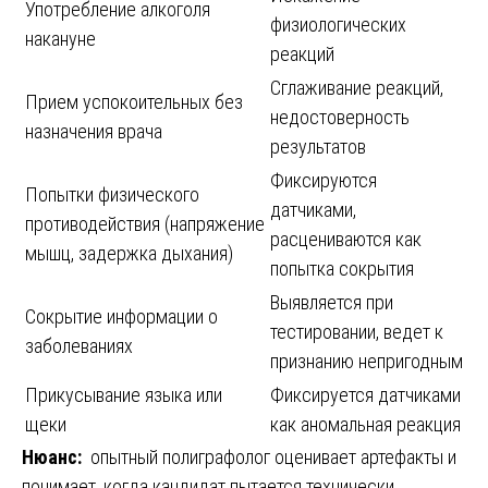
Употребление алкоголя
физиологических
накануне
реакций
Сглаживание реакций,
Прием успокоительных без
недостоверность
назначения врача
результатов
Фиксируются
Попытки физического
датчиками,
противодействия (напряжение
расцениваются как
мышц, задержка дыхания)
попытка сокрытия
Выявляется при
Сокрытие информации о
тестировании, ведет к
заболеваниях
признанию непригодным
Прикусывание языка или
Фиксируется датчиками
щеки
как аномальная реакция
Нюанс:
опытный полиграфолог оценивает артефакты и
понимает, когда кандидат пытается технически