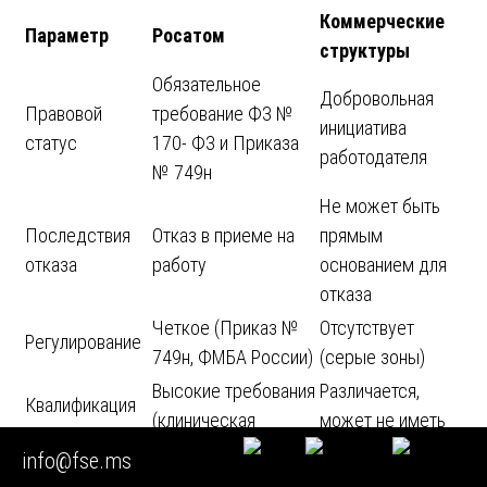
Коммерческие
Параметр
Росатом
структуры
Обязательное
Добровольная
Правовой
требование ФЗ №
инициатива
статус
170- ФЗ и Приказа
работодателя
№ 749н
Не может быть
Последствия
Отказ в приеме на
прямым
отказа
работу
основанием для
отказа
Четкое (Приказ №
Отсутствует
Регулирование
749н, ФМБА России)
(серые зоны)
Высокие требования
Различается,
Квалификация
(клиническая
может не иметь
специалистов
психология)
сертификации
info@fse.ms
Часто