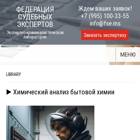
Skip
Ждем ваших заявок!
ФЕДЕРАЦИЯ
to
+7 (995) 100-33-55
СУДЕБНЫХ
content
info@fse.ms
ЭКСПЕРТОВ
Экспертно-криминалистическая
Заказать экспертизу
лаборатория
МЕНЮ
LIBRARY
▶️ Химический анализ бытовой химии