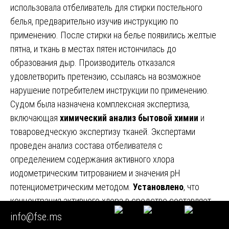
использовала отбеливатель для стирки постельного
белья, предварительно изучив инструкцию по
применению. После стирки на белье появились желтые
пятна, и ткань в местах пятен истончилась до
образования дыр. Производитель отказался
удовлетворить претензию, ссылаясь на возможное
нарушение потребителем инструкции по применению.
Судом была назначена комплексная экспертиза,
включающая
химический анализ бытовой химии
и
товароведческую экспертизу тканей. Экспертами
проведен анализ состава отбеливателя с
определением содержания активного хлора
иодометрическим титрованием и значения pH
потенциометрическим методом.
Установлено
, что
концентрация активного хлора в средстве составляет
7,8 процента, что превышает максимально допустимое
info@fse.ms
значение по техническим условиям (не более 6,5