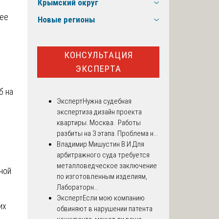
Крымский округ
щее
Новые регионы
КОНСУЛЬТАЦИЯ
ЭКСПЕРТА
б на
Эксперт
Нужна судебная
экспертиза дизайн проекта
квартиры. Москва. Работы
разбиты на 3 этапа. Проблема н...
Владимир Мишустин В.И.
Для
арбитражного суда требуется
металловедческое заключение
ной
по изготовленным изделиям,
Лабораторн...
Эксперт
Если мою компанию
их
обвиняют в нарушении патента