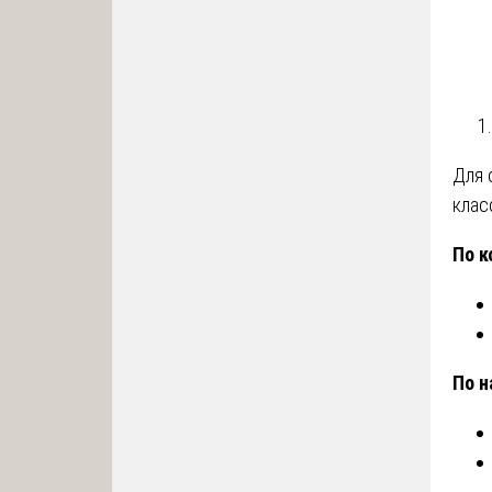
Для 
клас
По к
По н