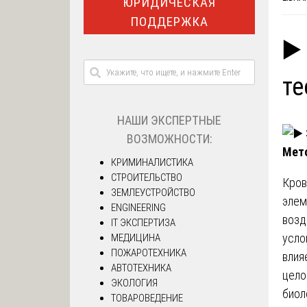
ЮРИДИЧЕСКАЯ
ПОДДЕРЖКА
▶️
те
НАШИ ЭКСПЕРТНЫЕ
ВОЗМОЖНОСТИ:
Мето
КРИМИНАЛИСТИКА
СТРОИТЕЛЬСТВО
Кров
ЗЕМЛЕУСТРОЙСТВО
элем
ENGINEERING
возд
IT ЭКСПЕРТИЗА
усло
МЕДИЦИНА
ПОЖАРОТЕХНИКА
влия
АВТОТЕХНИКА
цело
ЭКОЛОГИЯ
биол
ТОВАРОВЕДЕНИЕ