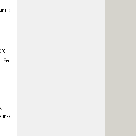
дит к
т
его
 Под
х
шению