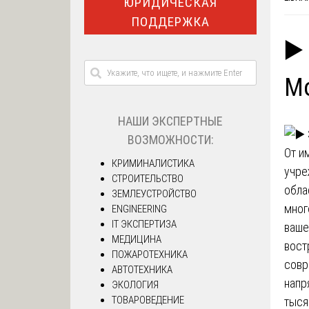
ЮРИДИЧЕСКАЯ
ПОДДЕРЖКА
▶️
М
НАШИ ЭКСПЕРТНЫЕ
ВОЗМОЖНОСТИ:
От и
КРИМИНАЛИСТИКА
учре
СТРОИТЕЛЬСТВО
обла
ЗЕМЛЕУСТРОЙСТВО
мног
ENGINEERING
IT ЭКСПЕРТИЗА
ваше
МЕДИЦИНА
вост
ПОЖАРОТЕХНИКА
совр
АВТОТЕХНИКА
напр
ЭКОЛОГИЯ
ТОВАРОВЕДЕНИЕ
тыся