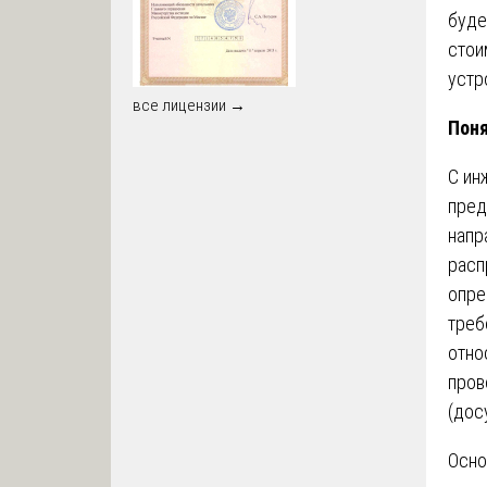
буде
стои
устр
все лицензии →
Поня
С ин
пред
напр
расп
опре
треб
отно
пров
(дос
Осно