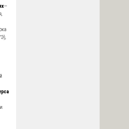
ях
—
я,
рка
Э),
й
урса
и.