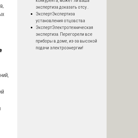
конкурента, может ли ваша
в,
экспертиза доказать отсу...
ых
Эксперт
Экспертиза
установления отцовства
Эксперт
Электротехническая
экспертиза. Перегорели все
приборы в доме, из-за высокой
подачи электроэнергии!
е
ний,
ий
м