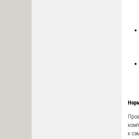
Норм
Про
комп
к са