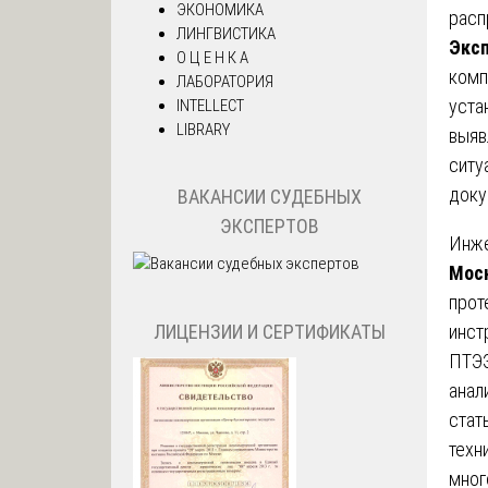
ЭКОНОМИКА
расп
ЛИНГВИСТИКА
Экс
О Ц Е Н К А
комп
ЛАБОРАТОРИЯ
уста
INTELLECT
LIBRARY
выяв
ситу
доку
ВАКАНСИИ СУДЕБНЫХ
ЭКСПЕРТОВ
Инже
Мос
прот
ЛИЦЕНЗИИ И СЕРТИФИКАТЫ
инст
ПТЭЭ
анал
стат
техн
мног