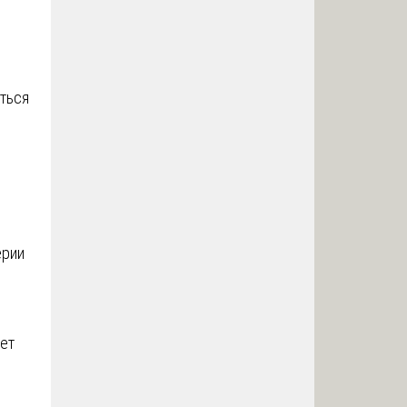
ться
ерии
ет