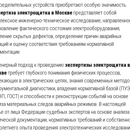
ределительных устройств приобретают особую значимость.
пертиза электрощитка в Москве
представляет собой
лексное инженерно-техническое исследование, направленно
новление фактического состояния электрооборудования,
ление скрытых дефектов, определение причин аварийных
аций и оценку соответствия требованиям нормативной
ментации.
нерный подход к проведению
экспертизы электрощитка в
кве
требует глубокого понимания физических процессов,
екающих в электрических цепях, знания современных методо
рументальной диагностики, владения нормативной базой (ПУЭ
П, ГОСТ) и способности к реконструкции событий на основе
иза материальных следов аварийных режимов. В настоящей
ье от лица Федерации судебных экспертов на основе анализа
ической документации, нормативных требований и собственн
олетнего опыта проведения электротехнических исследован