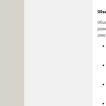
Объе
Объ
разн
элек