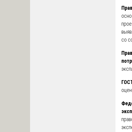
Прав
осно
прое
выяв
со с
Прав
потр
эксп
ГОСТ
оцен
Феде
эксп
прав
эксп