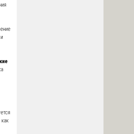
чия
и
рение
 и
кие
ка
уется
 как