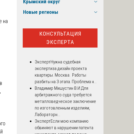
Крымский округ
Новые регионы
е на
КОНСУЛЬТАЦИЯ
ЭКСПЕРТА
Эксперт
Нужна судебная
экспертиза дизайн проекта
квартиры. Москва. Работы
разбиты на 3 этапа. Проблема н...
в
Владимир Мишустин В.И.
Для
,
арбитражного суда требуется
металловедческое заключение
по изготовленным изделиям,
Лабораторн...
Эксперт
Если мою компанию
ого
обвиняют в нарушении патента
ий