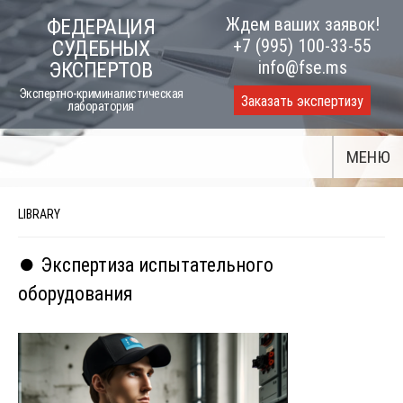
Skip
Ждем ваших заявок!
ФЕДЕРАЦИЯ
to
+7 (995) 100-33-55
СУДЕБНЫХ
content
info@fse.ms
ЭКСПЕРТОВ
Экспертно-криминалистическая
Заказать экспертизу
лаборатория
МЕНЮ
LIBRARY
⏺️ Экспертиза испытательного
оборудования