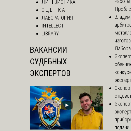
Работы 
ЛИНГВИСТИКА
Проблем
О Ц Е Н К А
Владим
ЛАБОРАТОРИЯ
арбитр
INTELLECT
металл
LIBRARY
изгото
ВАКАНСИИ
Лаборат
Экспер
СУДЕБНЫХ
обвиняю
ЭКСПЕРТОВ
конкуре
эксперт
Экспер
отцовс
Экспер
эксперт
приборы
подачи 