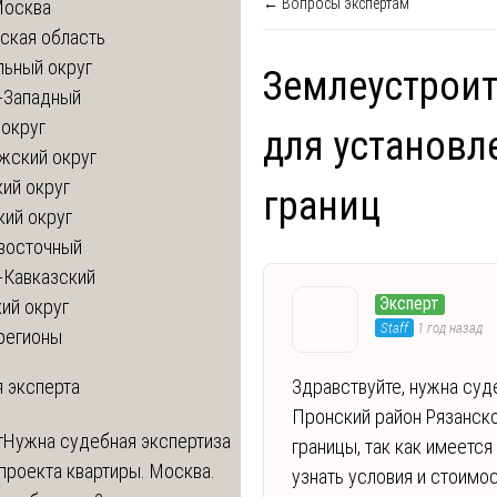
← Вопросы экспертам
Москва
ская область
льный округ
Землеустроит
-Западный
округ
для установ
жский округ
ий округ
границ
кий округ
восточный
-Кавказский
Эксперт
ий округ
Staff
1 год назад
регионы
 эксперта
Здравствуйте, нужна суд
Пронский район Рязанско
т
Нужна судебная экспертиза
границы, так как имеетс
проекта квартиры. Москва.
узнать условия и стоимо