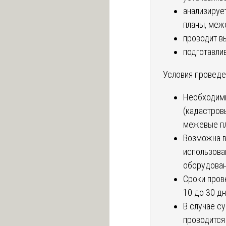
анализируе
планы, меж
проводит в
подготавли
Условия проведе
Необходимы
(кадастров
межевые пл
Возможна в
использова
оборудован
Сроки пров
10 до 30 дн
В случае с
проводится