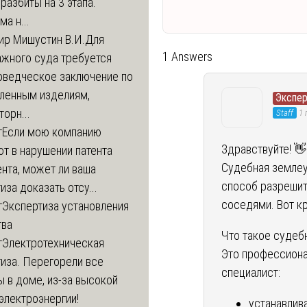
разбиты на 3 этапа.
а н...
ир Мишустин В.И.
Для
1 Answers
ажного суда требуется
оведческое заключение по
вленным изделиям,
Экспе
орн...
Staff
1 
т
Если мою компанию
Здравствуйте! 👋
т в нарушении патента
Судебная землеу
нта, может ли ваша
способ разреши
иза доказать отсу...
соседями. Вот к
т
Экспертиза установления
тва
Что такое судеб
т
Электротехническая
Это профессиона
иза. Перегорели все
специалист:
 в доме, из-за высокой
электроэнергии!
устанавлив