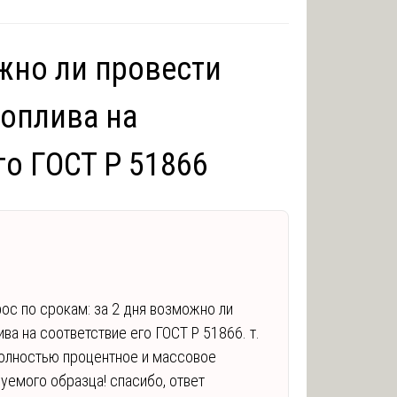
жно ли провести
топлива на
го ГОСТ Р 51866
рос по срокам: за 2 дня возможно ли
ва на соответствие его ГОСТ Р 51866. т.
 полностью процентное и массовое
емого образца! спасибо, ответ