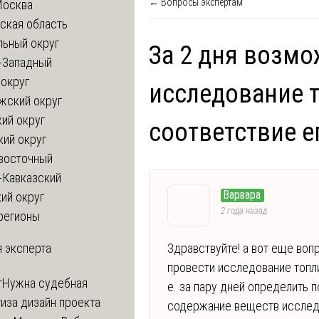
← Вопросы экспертам
Москва
ская область
льный округ
За 2 дня возмо
-Западный
округ
исследование 
жский округ
ий округ
соответствие е
кий округ
восточный
-Кавказский
Варвара
ий округ
2 года назад
регионы
 эксперта
Здравствуйте! а вот еще воп
провести исследование топли
т
Нужна судебная
е. за пару дней определить
иза дизайн проекта
содержание веществ исследу