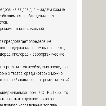
едование за два дня — задача крайне
необходимость соблюдения всех
ртов.
тремимся к максимальной
ва предполагает определение
ового содержания различных веществ,
водород, кислород и сероорганические
ных результатов необходимо проведение
торных тестов, среди которых можно
афический анализ и спектрометрический
ридерживаемся норм ГОСТ Р 51866, что
 точность и надежность итогов.
е полного исследования топлива