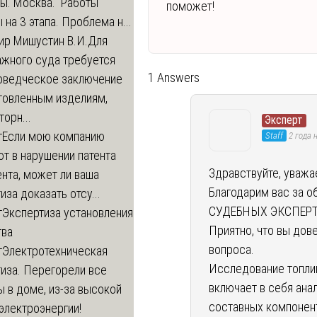
ры. Москва. Работы
поможет!
 на 3 этапа. Проблема н...
ир Мишустин В.И.
Для
ажного суда требуется
1 Answers
оведческое заключение
товленным изделиям,
орн...
Эксперт
т
Если мою компанию
Staff
2 года 
т в нарушении патента
Здравствуйте, уважа
нта, может ли ваша
Благодарим вас за 
иза доказать отсу...
СУДЕБНЫХ ЭКСПЕРТ
т
Экспертиза установления
Приятно, что вы дов
тва
вопроса.
т
Электротехническая
Исследование топлив
иза. Перегорели все
включает в себя ана
 в доме, из-за высокой
составных компонент
электроэнергии!