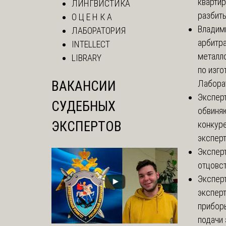
кварти
ЛИНГВИСТИКА
разбиты
О Ц Е Н К А
Владим
ЛАБОРАТОРИЯ
арбитр
INTELLECT
металл
LIBRARY
по изго
ВАКАНСИИ
Лаборат
Экспер
СУДЕБНЫХ
обвиняю
ЭКСПЕРТОВ
конкуре
эксперт
Экспер
отцовс
Экспер
эксперт
приборы
подачи 