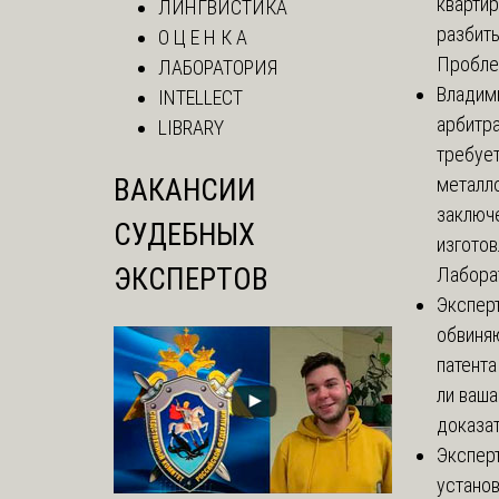
кварти
ЛИНГВИСТИКА
разбиты
О Ц Е Н К А
Проблем
ЛАБОРАТОРИЯ
Владим
INTELLECT
арбитр
LIBRARY
требуе
ВАКАНСИИ
металл
заключ
СУДЕБНЫХ
изгото
ЭКСПЕРТОВ
Лаборат
Экспер
обвиня
патента
ли ваша
доказат
Экспер
установ