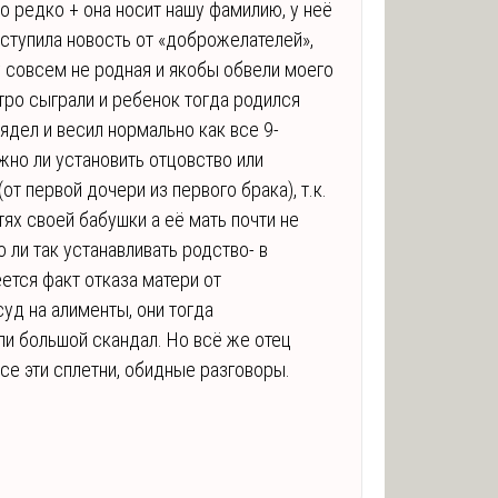
о редко + она носит нашу фамилию, у неё
оступила новость от «доброжелателей»,
у совсем не родная и якобы обвели моего
тро сыграли и ребенок тогда родился
лядел и весил нормально как все 9-
жно ли установить отцовство или
от первой дочери из первого брака), т.к.
тях своей бабушки а её мать почти не
 ли так устанавливать родство- в
ется факт отказа матери от
суд на алименты, они тогда
ли большой скандал. Но всё же отец
все эти сплетни, обидные разговоры.