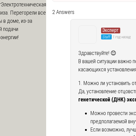
т
Электротехническая
2 Answers
иза. Перегорели все
 в доме, из-за
й подачи
Эксперт
энергии!
Staff
1 год назад
Здравствуйте! 😊
В вашей ситуации важно 
касающихся установления
1. Можно ли установить о
Да, установление отцовс
генетической (ДНК) эк
Можно провести эк
предполагаемой вну
Если возможно, луч