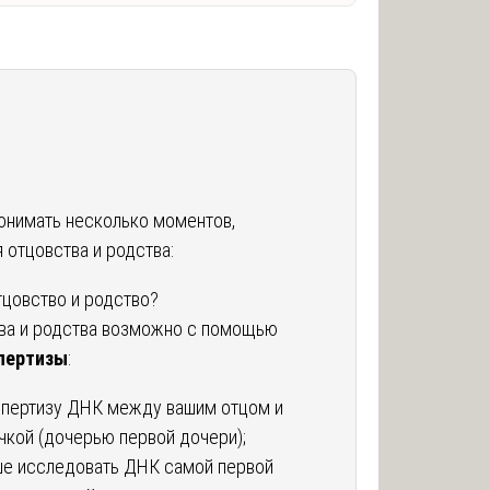
понимать несколько моментов,
 отцовства и родства:
тцовство и родство?
тва и родства возможно с помощью
спертизы
:
спертизу ДНК между вашим отцом и
чкой (дочерью первой дочери);
ше исследовать ДНК самой первой