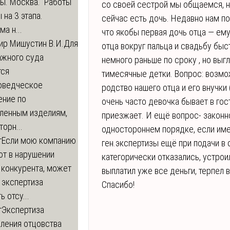
ры. Москва. Работы
со своей сестрой мы общаемся, н
 на 3 этапа.
сейчас есть дочь. Недавно нам п
а н...
что якобы первая дочь отца — ем
ир Мишустин В.И.
Для
отца вокруг пальца и свадьбу быс
ажного суда
немного раньше по сроку , но выг
тся
тимесячные детки. Вопрос: возмо
оведческое
родство нашего отца и его внучки (
ение по
очень часто девочка бывает в гос
вленным изделиям,
приезжает. И ещё вопрос- законно
орн...
одностороннем порядке, если име
т
Если мою компанию
ген.экспертизы ещё при подачи в 
ют в нарушении
категорически отказались, устрои
 конкурента, может
выплатил уже все деньги, терпел 
 экспертиза
Спасибо!
ь отсу...
т
Экспертиза
ления отцовства