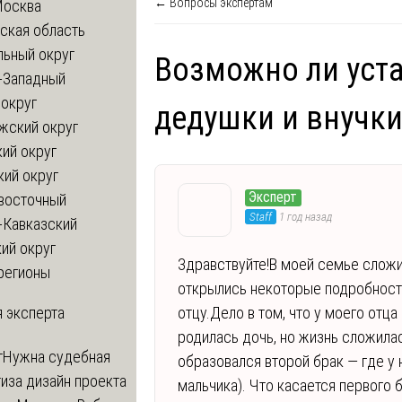
← Вопросы экспертам
Москва
ская область
льный округ
Возможно ли уст
-Западный
округ
дедушки и внучки
жский округ
ий округ
кий округ
Эксперт
восточный
Staff
1 год назад
-Кавказский
ий округ
Здравствуйте!В моей семье сложи
регионы
открылись некоторые подробност
 эксперта
отцу.Дело в том, что у моего отца
родилась дочь, но жизнь сложилась
т
Нужна судебная
образовался второй брак — где у 
иза дизайн проекта
мальчика). Что касается первого 