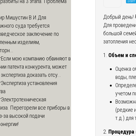
разбиты на 3 этапа. Проблема
Staff
Добрый день! 
ир Мишустин В.И.
Для
Для проведени
ажного суда требуется
большой семей
оведческое заключение по
затопления не
вленным изделиям,
орн...
1.
Объем и сп
т
Если мою компанию обвиняют в
ии патента конкурента, может
Оценка о
 экспертиза доказать отсу...
воды, пл
т
Экспертиза установления
Определе
тва
учетом п
т
Электротехническая
Возможна
иза. Перегорели все приборы в
(редкие 
з-за высокой подачи
т.д.) для
энергии!
2.
Процедура 