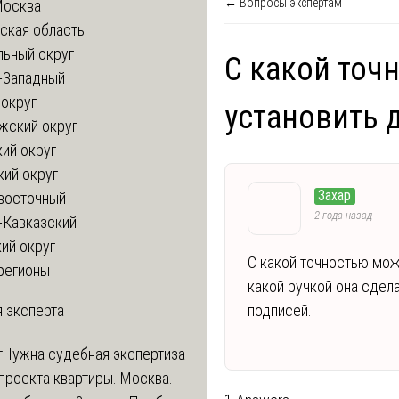
← Вопросы экспертам
Москва
ская область
льный округ
С какой точ
-Западный
округ
установить 
жский округ
ий округ
кий округ
Захар
восточный
2 года назад
-Кавказский
ий округ
С какой точностью мож
регионы
какой ручкой она сдел
 эксперта
подписей.
т
Нужна судебная экспертиза
проекта квартиры. Москва.