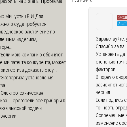
1 Answers
разбиты на 3 этапа. Проблема
ир Мишустин В.И.
Для
Экс
ажного суда требуется
Staff
оведческое заключение по
Здравствуйте,
вленным изделиям,
Спасибо за ва
орн...
Установить да
т
Если мою компанию обвиняют
степенью точно
ении патента конкурента, может
факторов.
 экспертиза доказать отсу...
В первую очер
т
Экспертиза установления
зависит от исп
тва
чернил.
т
Электротехническая
Если подпись 
иза. Перегорели все приборы в
точность опре
з-за высокой подачи
Современные м
энергии!
изменение сос