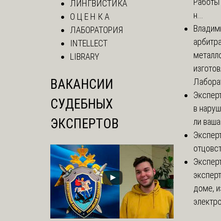
Работы 
ЛИНГВИСТИКА
н...
О Ц Е Н К А
Владим
ЛАБОРАТОРИЯ
арбитр
INTELLECT
металл
LIBRARY
изгото
ВАКАНСИИ
Лаборат
Экспер
СУДЕБНЫХ
в наруш
ЭКСПЕРТОВ
ли ваша
Экспер
отцовс
Экспер
эксперт
доме, и
электро