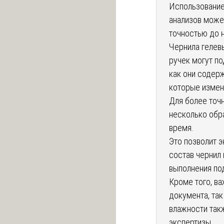
Использование
анализов може
точностью до 
Чернила гелев
ручек могут по
как они содер
которые измен
Для более точ
несколько обр
время.
Это позволит 
состав чернил
выполнения по
Кроме того, ва
документа, так
влажности такж
экспертизы.