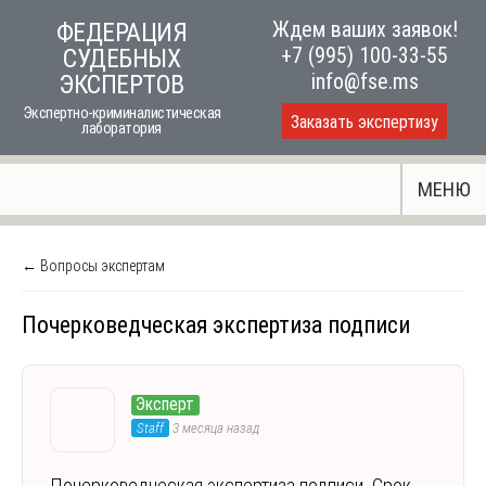
Skip
Ждем ваших заявок!
ФЕДЕРАЦИЯ
to
+7 (995) 100-33-55
СУДЕБНЫХ
content
info@fse.ms
ЭКСПЕРТОВ
Экспертно-криминалистическая
Заказать экспертизу
лаборатория
МЕНЮ
← Вопросы экспертам
Почерковедческая экспертиза подписи
Эксперт
Staff
3 месяца назад
Почерковедческая экспертиза подписи. Срок