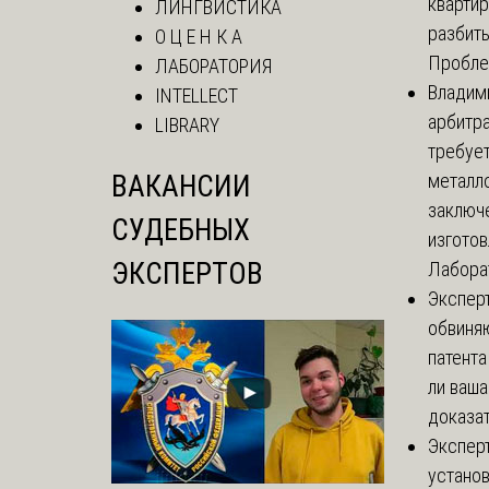
кварти
ЛИНГВИСТИКА
разбиты
О Ц Е Н К А
Проблем
ЛАБОРАТОРИЯ
Владим
INTELLECT
арбитр
LIBRARY
требуе
ВАКАНСИИ
металл
заключ
СУДЕБНЫХ
изгото
ЭКСПЕРТОВ
Лаборат
Экспер
обвиня
патента
ли ваша
доказат
Экспер
установ