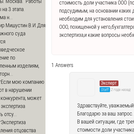
ры. Москва. Работы
стоимость доли участника ООО (
 на 3 этапа.
подсудимым, на основании каких 
а н...
необходим для установления стои
ир Мишустин В.И.
Для
ООО, похищенной у него,бухгалте
ажного суда
экспертиза,и какие вопросы необ
тся
оведческое
ение по
1 Answers
вленным изделиям,
орн...
т
Если мою компанию
Эксперт
ют в нарушении
Staff
2 года назад
 конкурента, может
Здравствуйте, уважаемый
 экспертиза
Благодарю за ваш запрос.
ь отсу...
В вашей ситуации, где тр
т
Экспертиза
стоимости доли участник
ления отцовства