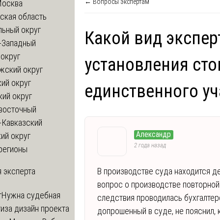
← Вопросы экспертам
Москва
ская область
льный округ
Какой вид экспер
-Западный
округ
установления ст
жский округ
ий округ
единственного у
кий округ
восточный
-Кавказский
Александр
ий округ
2 года назад
регионы
 эксперта
В производстве суда находится де
вопрос о производстве повторной
т
Нужна судебная
следствия проводилась бухгалтерс
иза дизайн проекта
допрошенный в суде, не пояснил,