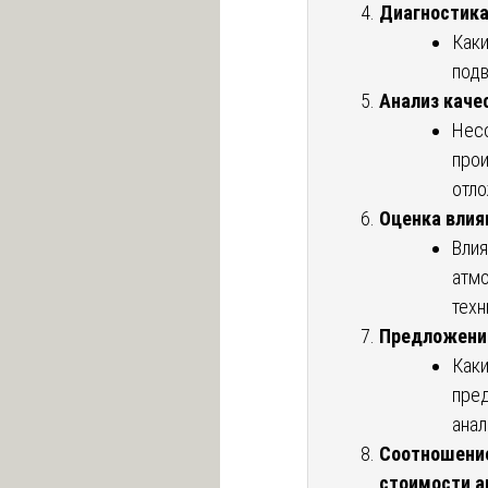
Диагностика
Каки
подв
Анализ каче
Нес
прои
отло
Оценка влия
Влия
атм
техн
Предложени
Как
пре
ана
Соотношение
стоимости а