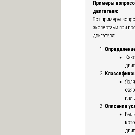
Примеры вопросов
двигателя:
Вот примеры вопро
экспертами при пр
двигателя:
Определение
Како
двиг
Классифика
Явля
связ
или 
Описание ус
Были
кото
двиг