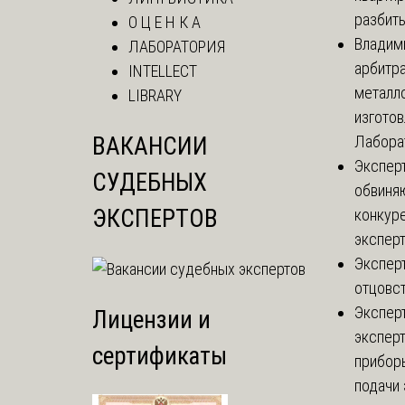
разбиты
О Ц Е Н К А
Владим
ЛАБОРАТОРИЯ
арбитр
INTELLECT
металл
LIBRARY
изгото
ВАКАНСИИ
Лаборат
Экспер
СУДЕБНЫХ
обвиняю
ЭКСПЕРТОВ
конкуре
эксперт
Экспер
отцовс
Экспер
Лицензии и
эксперт
сертификаты
приборы
подачи 