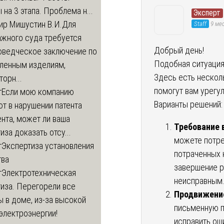
 на 3 этапа. Проблема н...
Эксперт
ир Мишустин В.И.
Для
Staff
9 мес
ажного суда требуется
Добрый день!
оведческое заключение по
Подобная ситуация
вленным изделиям,
Здесь есть нескол
орн...
помогут вам урегу
т
Если мою компанию
Варианты решений:
т в нарушении патента
нта, может ли ваша
Требование 
иза доказать отсу...
можете потре
т
Экспертиза установления
потраченных 
тва
завершение р
т
Электротехническая
неисправным
иза. Перегорели все
Продвижение
 в доме, из-за высокой
письменную п
электроэнергии!
исправить ош