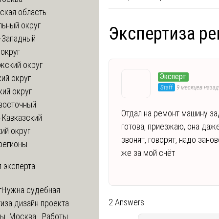
ская область
льный округ
Экспертиза ре
-Западный
округ
жский округ
Эксперт
ий округ
Staff
9 месяцев назад
кий округ
восточный
Отдал на ремонт машину зад
-Кавказский
готова, приезжаю, она даж
ий округ
звонят, говорят, надо зано
регионы
же за мой счёт
 эксперта
т
Нужна судебная
2 Answers
иза дизайн проекта
ры. Москва. Работы