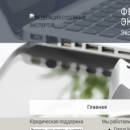
Skip
Ф
to
Э
content
Экс
Главная
Юридическая поддержка
Мы работаем
Город 