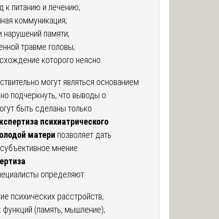
 к питанию и лечению;
нная коммуникация;
 нарушений памяти;
енной травме головы;
исхождение которого неясно.
ствительно могут являться основанием
но подчеркнуть, что выводы о
огут быть сделаны только
кспертиза психиатрического
олодой матери
позволяет дать
 субъективное мнение.
пертиза
пециалисты определяют:
вие психических расстройств;
 функций (память, мышление);