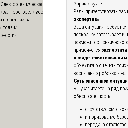
Здравствуйте.
т
Электротехническая
Рады приветствовать вас 
иза. Перегорели все
экспертов»
.
 в доме, из-за
Ваша ситуация требует оч
й подачи
поскольку затрагивает и
энергии!
возможного психического
применяется
экспертиза
освидетельствования м
объективно оценить псих
воспитанию ребенка и нал
Суть описанной ситуаци
Вы указываете на ряд при
обеспокоенность:
отсутствие эмоциона
игнорирование базо
передача ответстве