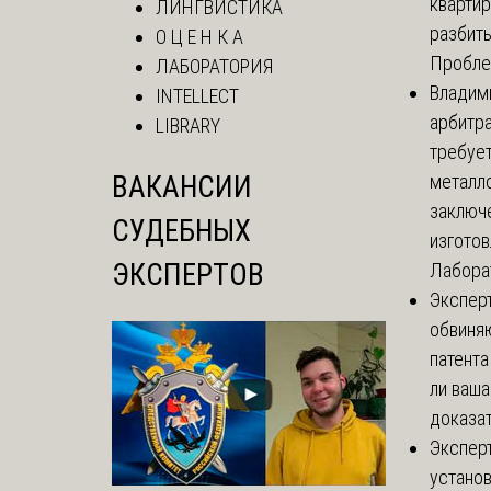
кварти
ЛИНГВИСТИКА
разбиты
О Ц Е Н К А
Проблем
ЛАБОРАТОРИЯ
Владим
INTELLECT
арбитр
LIBRARY
требуе
ВАКАНСИИ
металл
заключ
СУДЕБНЫХ
изгото
ЭКСПЕРТОВ
Лаборат
Экспер
обвиня
патента
ли ваша
доказат
Экспер
установ