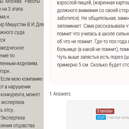
ры. Москва. Работы
взрослой пищей, (жаренная картош
 на 3 этапа.
должного внимания со своей сторо
а н...
заботится). Не общительная, замкн
ир Мишустин В.И.
Для
запоминает. Сама рассказывала чт
ажного суда
помнит что училась в школе сильн
тся
об что не помнит. Где-то пол года
оведческое
больнице (в какой не помнит), пом
ение по
Чуть выше запястья есть порез (
вленным изделиям,
примерно 5 см. Сколько будет сто
орн...
т
Если мою компанию
ют в нарушении
1 Answers
 конкурента, может
 экспертиза
ь отсу...
Stanislav
т
Экспертиза
Staff
3 месяца наза
ления отцовства