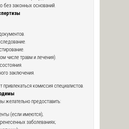
 без законных оснований.
спертизы
документов.
следование.
стирование.
том числе травм и лечения).
состояния.
ного заключения.
 привлекаться комиссия специалистов.
ходимы
зы желательно предоставить:
нты (если имеются);
еренесенных заболеваниях;