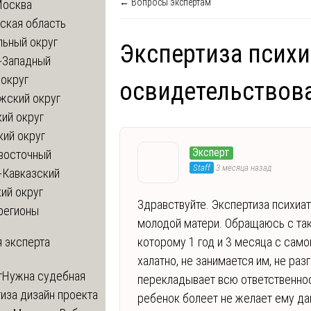
← Вопросы экспертам
Москва
ская область
льный округ
Экспертиза псих
-Западный
округ
освидетельствов
жский округ
ий округ
кий округ
Эксперт
восточный
Staff
3 месяца назад
-Кавказский
ий округ
Здравствуйте. Экспертиза психиа
регионы
молодой матери. Обращаюсь с так
 эксперта
которому 1 год и 3 месяца с само
халатно, не занимается им, не разг
т
Нужна судебная
перекладывает всю ответственност
иза дизайн проекта
ребенок болеет не желает ему да