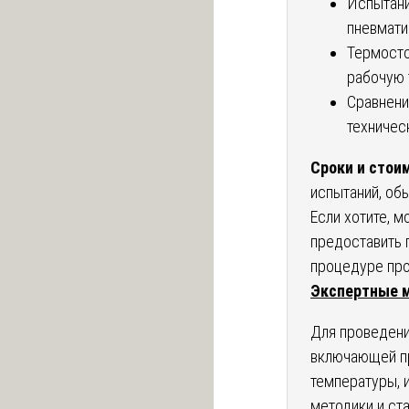
Испытани
пневмати
Термосто
рабочую 
Сравнени
техничес
Сроки и стои
испытаний, обы
Если хотите, м
предоставить 
процедуре про
Экспертные 
Для проведени
включающей пр
температуры,
методики и ст