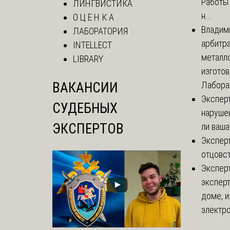
Работы 
ЛИНГВИСТИКА
н...
О Ц Е Н К А
Владим
ЛАБОРАТОРИЯ
арбитр
INTELLECT
металл
LIBRARY
изгото
ВАКАНСИИ
Лаборат
Экспер
СУДЕБНЫХ
нарушен
ЭКСПЕРТОВ
ли ваша
Экспер
отцовс
Экспер
эксперт
доме, и
электро