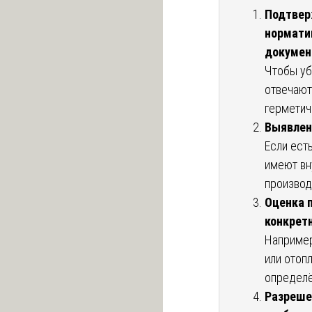
Подтвер
нормати
докумен
Чтобы уб
отвечают
герметич
Выявлен
Если ест
имеют вн
производ
Оценка п
конкрет
Например
или отоп
определё
Разреше