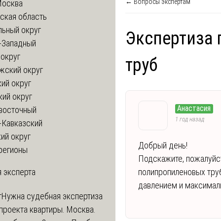
← Вопросы экспертам
Москва
ская область
льный округ
Экспертиза
-Западный
округ
труб
жский округ
ий округ
кий округ
Анастасия
восточный
1 год назад
-Кавказский
ий округ
Добрый день!
регионы
Подскажите, пожалуйс
 эксперта
полипропиленовых тру
давлением и максимал
т
Нужна судебная экспертиза
проекта квартиры. Москва.