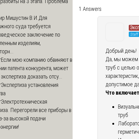
разбиты на 3 этапа. Проблема
1 Answers
ир Мишустин В.И.
Для
ажного суда требуется
Экс
оведческое заключение по
Staff
вленным изделиям,
Добрый день!
орн...
Да, мы можем 
т
Если мою компанию обвиняют в
труб с целью 
ии патента конкурента, может
характеристик
 экспертиза доказать отсу...
допустимое да
т
Экспертиза установления
Что включает
тва
т
Электротехническая
Визуальн
иза. Перегорели все приборы в
труб
з-за высокой подачи
Лаборато
энергии!
герметич