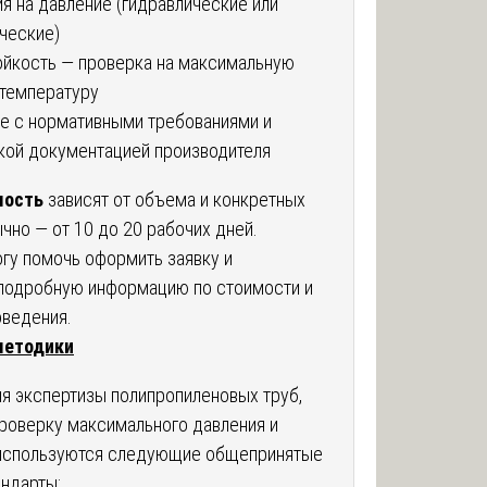
я на давление (гидравлические или
ческие)
йкость — проверка на максимальную
температуру
е с нормативными требованиями и
кой документацией производителя
мость
зависят от объема и конкретных
чно — от 10 до 20 рабочих дней.
огу помочь оформить заявку и
подробную информацию по стоимости и
ведения.
методики
я экспертизы полипропиленовых труб,
оверку максимального давления и
 используются следующие общепринятые
андарты: