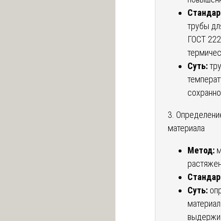
Стандар
трубы дл
ГОСТ 222
термичес
Суть:
тру
температ
сохранно
3. Определени
материала
Метод:
м
растяжени
Стандар
Суть:
опр
материал
выдержив