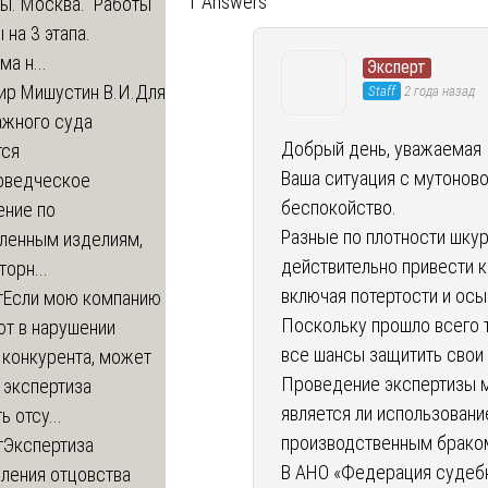
1 Answers
ры. Москва. Работы
 на 3 этапа.
а н...
Эксперт
ир Мишустин В.И.
Для
Staff
2 года назад
ажного суда
Добрый день, уважаемая 
тся
Ваша ситуация с мутонов
оведческое
беспокойство.
ение по
Разные по плотности шкур
вленным изделиям,
действительно привести к
орн...
включая потертости и осы
т
Если мою компанию
Поскольку прошло всего т
ют в нарушении
все шансы защитить свои 
 конкурента, может
Проведение экспертизы м
 экспертиза
является ли использовани
ь отсу...
производственным брако
т
Экспертиза
В АНО «Федерация судеб
ления отцовства