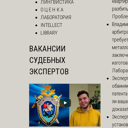
кварти
ЛИНГВИСТИКА
разбиты
О Ц Е Н К А
Проблем
ЛАБОРАТОРИЯ
Владим
INTELLECT
арбитр
LIBRARY
требуе
ВАКАНСИИ
металл
заключ
СУДЕБНЫХ
изгото
ЭКСПЕРТОВ
Лаборат
Экспер
обвиня
патента
ли ваша
доказат
Экспер
установ