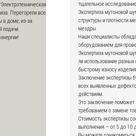
тщательное исследование
т
Электротехническая
Экспертиза мутоновой шу
иза. Перегорели все
структуры и плотности ме
 в доме, из-за
мездры.
й подачи
Наши специалисты облад
энергии!
оборудованием для прове
Экспертиза мутоновой шу
ли использование разных 
быстрому износу изделия
Заключение экспертизы б
всех выявленных дефекто
действиям.
Это заключение поможет 
требованием о замене тов
Стоимость экспертизы сос
выполнения — от 5 до 10 
Вы можете ознакомиться с