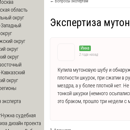
← Вопросы экспертам
Москва
ская область
льный округ
Экспертиза мутон
-Западный
округ
жский округ
Инна
ий округ
2 года назад
кий округ
восточный
Купила мутоновую шубу и обнаружи
-Кавказский
плотности шкурок, при сжатии в р
ий округ
мездра, а у более плотной нет. Не
регионы
тонкой шкурки (немного осыпались
 эксперта
это браком, прошло три недели с 
т
Нужна судебная
иза дизайн проекта